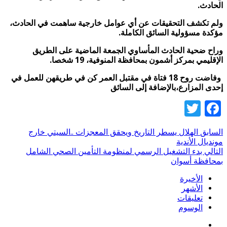
الحادث.
ولم تكشف التحقيقات عن أي عوامل خارجية ساهمت في الحادث،
مؤكدة مسؤولية السائق الكاملة.
وراح ضحية الحادث المأساوي الجمعة الماضية على الطريق
الإقليمي بمركز أشمون بمحافظة المنوفية، 19 شخصا.
وفاضت روح 18 فتاة في مقتبل العمر كن في طريقهن للعمل في
إحدى المزارع،بالإضافة إلى السائق
Twitter
Facebook
السابق
الهلال يسطر التاريخ ويحقق المعجزات ..السيتي خارج
مونديال الأندية
التالي
بدء التشغيل الرسمي لمنظومة التأمين الصحي الشامل
بمحافظة أسوان
الأخيرة
الأشهر
تعليقات
الوسوم