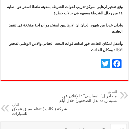
وقع تفجير ارهابى بمركز تدريب لقوات الشرطة بمدينة طنطا اسفر عن اصابة
١٤ من رجال الشرطة بعضهم فى حالات خطرة
وادلى عددا من شهود العيان ان الارهابيين استخدموا دراجة مفخخة فى تنفيذ
الحادث
وأنتقل لمكان الحادث فور اندلعه قوات البحث الجنائى والامن الوطنى لفحص
الادالة ومكان الحادث
T
F
wi
ac
tt
e
er
b
السابق
مصادر ل” السياسي” : الإعلان عن
o
نسبة زيادة بدل الصحفيين خلال أيام
التالي
o
شركة ( كالت ) تنظم سباق عملاق
للسيارات
k