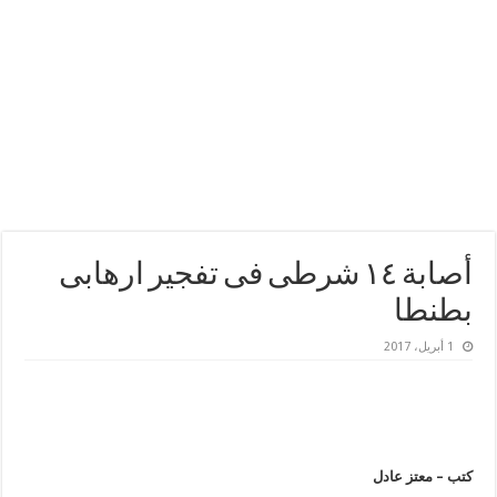
أصابة ١٤ شرطى فى تفجير ارهابى
بطنطا
1 أبريل، 2017
كتب – معتز عادل