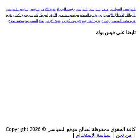
السياسي
السياسى
مصر
السيسي
السيسى
رئيس الوزراء
شيخ الازهر
الرئيس
الرئيس السيسي
الزمالك
الاحتلال الإسرائيلي
وزارة الصحة
مرتضى منصور
الازهر
امريكا
كتب - رضوى كمال
غزة
غزة تحت القصف
اجتماع
وزير الخارجية
فيروس كورونا
شيخ الأزهر
لقاء
السعودية
محمد صلاح
تابعنا على فيس بوك
كافة الحقوق محفوظة لصالح موقع السياسي © Copyright 2026
|
من نحن
|
سياسة الإستخدام
|