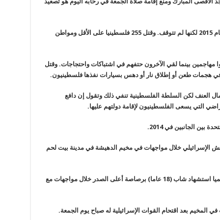
جد الأقصى المبارك ومنع إقامة صلاة الجمعة في رحابه اليوم هو تصعيد
وتباطأت وتيرة الهجمات الفلسطينية التي بدأت عام 2015 لكنها لم تتوقف. وقتل 255 فلسطينيا على الأقل ومواطن
ل من القتلى كانوا مهاجمين بينما لقي الآخرون حتفهم في اشتباكات واحتجاجات. وقتل
ال العنف لكن السلطة الفلسطينية تنفي ذلك وتقول إن دافع
أراضي التي يسعى الفلسطينيون لإقامة دولتهم عليها.
بين الجانبين في 2014.
 الإسرائيلي خلال مواجهات في مخيم الدهيشة في مدينة بيت لحم
وقالت وزارة الصحة الفلسطينية في بيان لها “رسميا استشهاد شاب (18 عاما) برصاصة أعلى الصدر خلال مواجهات مع
المخيم بعد اقتحام القوات الإسرائيلية له صباح يوم الجمعة.