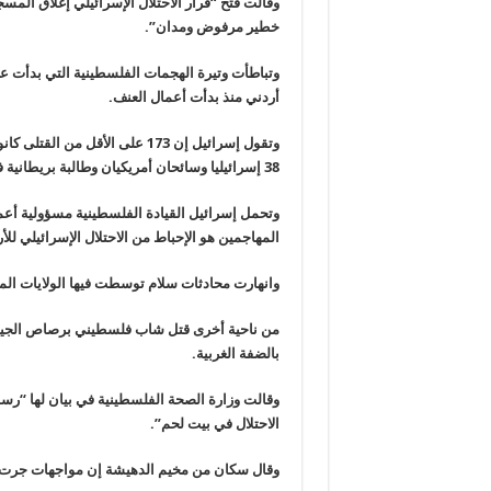
وقالت فتح “قرار الاحتلال الإسرائيلي إغلاق المس
خطير مرفوض ومدان”.
أردني منذ بدأت أعمال العنف.
وتقول إسرائيل إن 173 على الأق
38 إسرائيليا وسائحان أمريكيان وطالبة بريطانية في هجمات طعن أو إطلاق نار أو دهس بسيارات نفذها فلسطينيون.
وتحمل إسرائيل القيادة الفلسطينية مسؤولية أعم
المهاجمين هو الإحباط من الاحتلال الإسرائيلي لل
وانهارت محادثات سلام توسطت فيها الولايات المتحدة 
من ناحية أخرى قتل شاب فلسطيني برصاص الجيش
بالضفة الغربية.
الاحتلال في بيت لحم”.
وقال سكان من مخيم الدهيشة إن مواجهات جرت في 