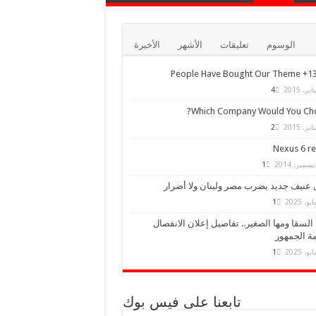
الوسوم
تعليقات
الأشهر
الأخيرة
13,000+ Peo
4
Which Company Would You Cho
2
Nexus 6 r
1
 عنيف جديد يضرب مصر ولبنان ولا أضرار
1
السقا ومها الصغير.. تفاصيل إعلان الانفصال
ة الجمهور
1
تابعنا على فيس بوك