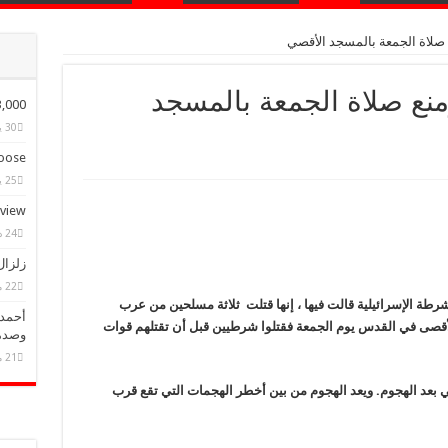
صلاة الجمعة بالمسجد الأقصي
نع صلاة الجمعة بالمسجد
ple Have Bought Our Theme
30 يناير، 2015
ose?
25 يناير، 2015
eview
24 ديسمبر، 2014
زلزال
22 مايو، 2025
لشرطة الإسرائيلية قالت فيها ، إنها قتلت ثلاثة مسلحين من عرب
أحمد 
لأقصى في القدس يوم الجمعة فقتلوا شرطيين قبل أن تقتلهم قوات
وصدم
21 مايو، 2025
ي بعد الهجوم. ويعد الهجوم من بين أخطر الهجمات التي تقع قرب