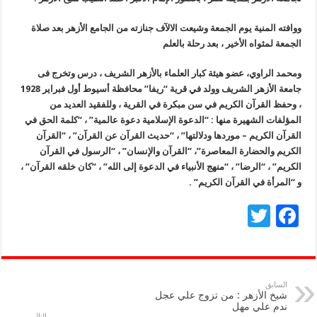
ووافته المنية يوم الجمعة وشيعت الالآف جنازته من الجامع الأزهر بعد صلاة
الجمعة لمثواه الأخير ، بعد رحلة بالعلم
ومحمد الراوي، عضو هيئة كبار العلماء بالأزهر الشريف ، درس وتخرج فى
جامعة الأزهر الشريف وولد في قرية “ريفا” محافظة أسيوط أول فبراير 1928
، وحفظ القرآن الكريم في سن مبكرة في القرية ، وللفقيد العديد من
المؤلفات الشهيرة منها : “الدعوة الإسلامية دعوة عالمية” ، “كلمة الحق في
القرآن الكريم – موردها ودلالتها” ، “حديث القرآن عن القرآن” ، “القرآن
الكريم والحضارة المعاصرة”، “القرآن والإنسان” ، “الرسول في القرآن
الكريم” ، “الرضا” ، “منهج الأنبياء في الدعوة إلى الله” ، “كان خلقه القرآن” ،
و “المرأة في القرآن الكريم” .
T
F
wi
ac
tt
e
er
b
السابق
شيخ الأزهر : من تزوج علي عجل
o
ندم علي مهل
التالي