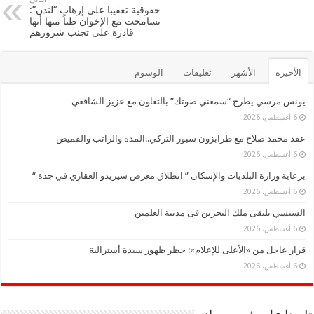
o
حقوقية تعقيبا علي إرهاب “لندن”:
تسامحت مع الإخوان ظناً منها أنها
k
قادرة على تجنب شرورهم
الأخيرة
الأشهر
تعليقات
الوسوم
يونس مرسي يطرح “سمعني صوتك” بالتعاون مع عزيز الشافعي
6 أغسطس، 2026
عقد محمد صلاح مع طرابزون سبور التركي..المدة والراتب والقميص
6 أغسطس، 2026
برعاية وزارة البلديات والإسكان ” انطلاق معرض سيريدو العقاري في جدة “
6 أغسطس، 2026
السيسي يلتقى ملك البحرين فى مدينة العلمين
6 أغسطس، 2026
قرار عاجل من «الأعلى للإعلام»: حظر ظهور سيدة أسترالية
6 أغسطس، 2026