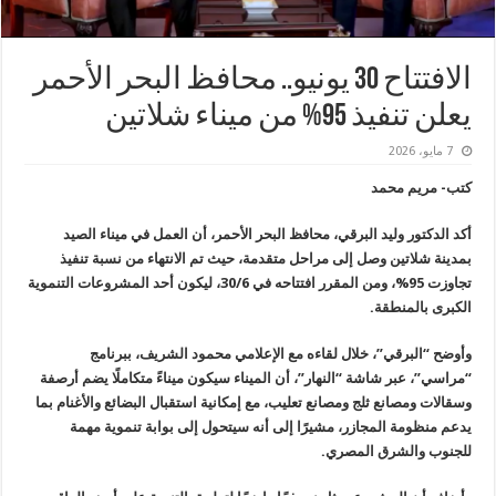
الافتتاح 30 يونيو.. محافظ البحر الأحمر
يعلن تنفيذ 95% من ميناء شلاتين
7 مايو، 2026
كتب- مريم محمد
أكد الدكتور وليد البرقي، محافظ البحر الأحمر، أن العمل في ميناء الصيد
بمدينة شلاتين وصل إلى مراحل متقدمة، حيث تم الانتهاء من نسبة تنفيذ
تجاوزت 95%، ومن المقرر افتتاحه في 30/6، ليكون أحد المشروعات التنموية
الكبرى بالمنطقة.
وأوضح “البرقي”، خلال لقاءه مع الإعلامي محمود الشريف، ببرنامج
“مراسي”، عبر شاشة “النهار”، أن الميناء سيكون ميناءً متكاملًا يضم أرصفة
وسقالات ومصانع ثلج ومصانع تعليب، مع إمكانية استقبال البضائع والأغنام بما
يدعم منظومة المجازر، مشيرًا إلى أنه سيتحول إلى بوابة تنموية مهمة
للجنوب والشرق المصري.