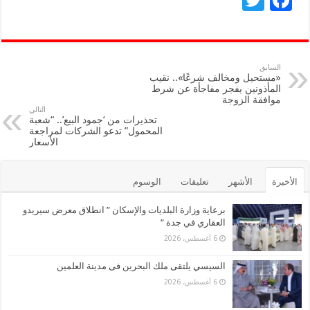
T
F
wi
ac
tt
e
er
b
السابق
«مستحيل ومخالف شرعًا».. نقيب
o
المأذونين يفجر مفاجأة عن شرط
موافقة الزوجة
o
التالي
تحذيرات من ‘جمود البيع’.. “شعبة
k
المحمول” تدعو الشركات لمراجعة
الأسعار
الأخيرة
الأشهر
تعليقات
الوسوم
برعاية وزارة البلديات والإسكان ” انطلاق معرض سيريدو
العقاري في جدة “
6 أغسطس، 2026
السيسي يلتقى ملك البحرين فى مدينة العلمين
6 أغسطس، 2026