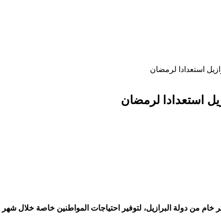
وين والتجارة الداخلية، على شراء 100 ألف طن سكر خام من دولة البرازيل، لتوفير احتياجات 