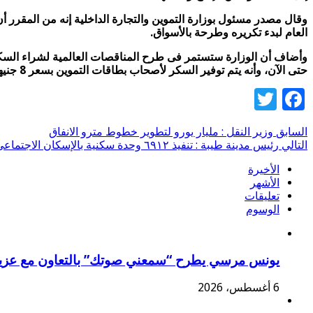
العام لبدء تكريره وطرحة بالأسواق.
حتى الآن، وأنه يتم توفير السكر لأصحاب بطاقات التموين بسعر 8 جنيهات للكيلو، وطرح السكر فى منافذ المجمعات الاستهلاكية والأسواق بسعر 10.5 جنيه للكيلو الواحد
Twitter
Facebook
السابق
وزير النقل : مليار يورو لتطوير خطوط مترو الانفاق
التالي
رئيس مدينة طيبة : تنفيذ ٦٩١٢ وحدة سكنية بالإسكان الاجتماعى
الأخيرة
الأشهر
تعليقات
الوسوم
يونس مرسي يطرح “سمعني صوتك” بالتعاون مع عزي
6 أغسطس، 2026