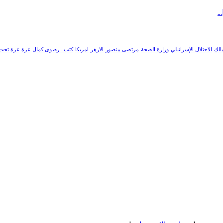
الك
الاحتلال الإسرائيلي
وزارة الصحة
مرتضى منصور
الازهر
امريكا
كتب - رضوى كمال
غزة
غزة تحت