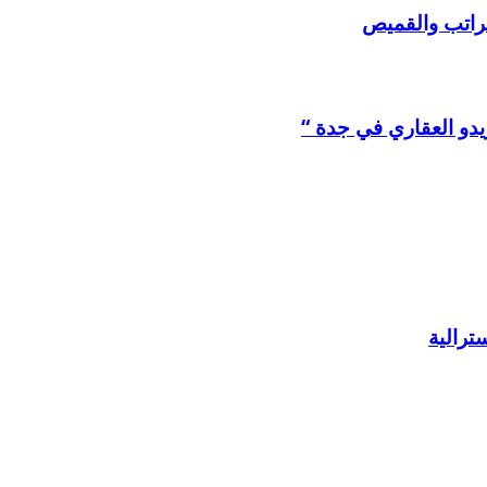
لراتب والقميص
يدو العقاري في جدة “
ترالية