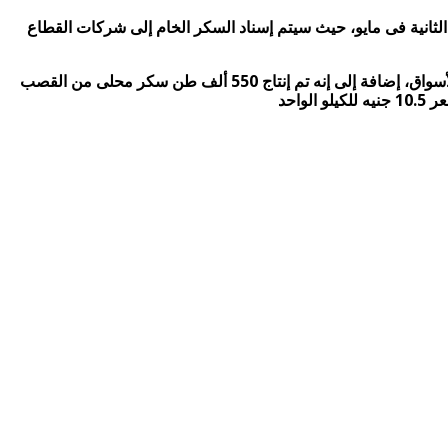
ن تصل الدفعة الأولى، والتى تقدر بـ50 ألف طن الشهر المقبل، والدفعة الثانية فى مايو، حيث سيتم إسناد السكر الخام إلى شركات القطاع
وأضاف أن الوزارة ستستمر فى طرح المناقصات العالمية لشراء السكر الخام من الخارج وتكريره من خلال شركات القطاع العام لطرحة بالأسواق، إضافة إلى إنه تم إنتاج 550 ألف طن سكر محلى من القصب