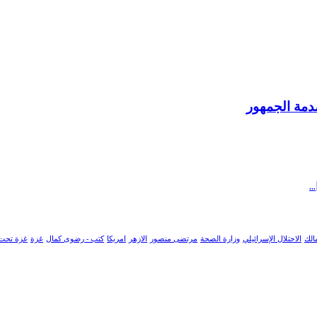
صدمة الجمهور
الك
الاحتلال الإسرائيلي
وزارة الصحة
مرتضى منصور
الازهر
امريكا
كتب - رضوى كمال
غزة
غزة تحت