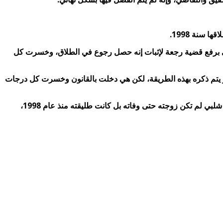
سنة 1998.
 يقدمه الإعلامي عمرو أديب عبر قناة MBC مصر: “بتاريخ سبتمبر سنة 2023 قامت بوسي شلبي برفع قضية رجعة لإثبات إنه حصل رجوع في الطلاق، وخسرت كل
يز يتم ذكره بهذه الطريقة، لكن هي دخلت بالقانون وخسرت كل درجات
وفجرا ورثة الفنان الراحل محمود عبد عزيز، ابناه كريم ومحمد،مفاجأة من العيار الثقيل بإبرازهم لحكم محكمة يؤكد أن مقدمة البرامج بوسي شلبي لم تكن زوجته حتى وفاته بل كانت طليقته منذ عام 1998،