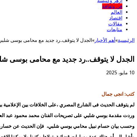
أزهر وكنيسة
فن وثقافة
العالم
اقتصاد
مقالات
متابعات
الرئيسية
»
أهم اﻷخبار
»
الجدل لا يتوقف..رد جديد مع محامى بوسى شلبي
الجدل لا يتوقف..رد جديد مع محامى بوسى شلب
10 مايو، 2025
كتب: انجى جمال
لم يتوقف الحديث فى الشارع المصري ،على الخلافات بين الإعلامية بو
وردت مقدمة بوسي شلبي على تصريحات الفنان محمد محمود عبد العزيز 
وحسب بيان حسام نبيل محامي بوسي شلبي، فإن الحديث عن خسارة ك
وأشار إلى أن هناك عدة مسارات قضائية يتولاها مكتبنا ولا يمكننا الإ