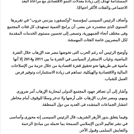
المستدامة تهدف إلى زيادة معدلات النمو الاقتصادى مع مراعاة البعد
الاجتماعى والفئات الأكثر احتياجًا.
وأضاف الرئيس السيسى لمؤسسة “أوكسفورد بيزنس جروب” في تقريرها
السنوى الذى ستصدره عن مصر، أن برامج التنمية تستهدف كل فئات المجتمع
وفى مختلف أنحاء الجمهورية، وتسعى إلى تحسين مستوى الخدمات المقدمة
لكل المصريين خاصة الفئات المهمشة.
وأوضح الرئيس أنه رغم الحرب التى تخوضها مصر ضد الإرهاب خلال الفترة
الماضية، وغياب الاستقرار السياسى في الفترة ما بين 2011 و2014 إلا أنها
ماضية فى طريقها نحو تحقيق قفزة اقتصادية من خلال حزمة من الإصلاحات
المالية والاقتصادية والهيكلية، تساهم فى زيادة الاستثمارات وتوفير فرص
العمل للشباب.
وأشار إلى أن تضافر جهود المجتمع الدولى لمحاربة الإرهاب أمر ضرورى
ومهم، ومصر تحارب الإرهاب على أرضها ولا تدخر وسعًا للوقوف أمام مخاطر
انتشار الجماعات المتشدد فى العديد من دول المنطقة.
وفيما يتعلق بدور الأزهر الشريف، قال الرئيس السيسى إنه محورى وأساسى
في نشر تعاليم الدين الإسلامي السمحة بما تحمله من مبادئ الرحمة
والتعايش السلمى وقبول الآخر.