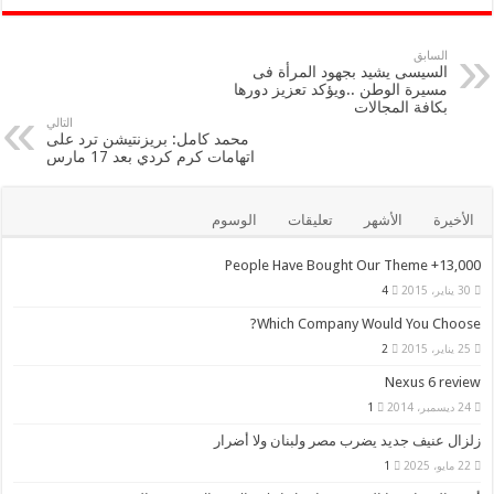
tt
e
er
b
السابق
السيسى يشيد بجهود المرأة فى
o
مسيرة الوطن ..ويؤكد تعزيز دورها
بكافة المجالات
o
التالي
محمد كامل: بريزنتيشن ترد على
k
اتهامات كرم كردي بعد 17 مارس
الأخيرة
الأشهر
تعليقات
الوسوم
13,000+ People Have Bought Our Theme
30 يناير، 2015
4
Which Company Would You Choose?
25 يناير، 2015
2
Nexus 6 review
24 ديسمبر، 2014
1
زلزال عنيف جديد يضرب مصر ولبنان ولا أضرار
22 مايو، 2025
1