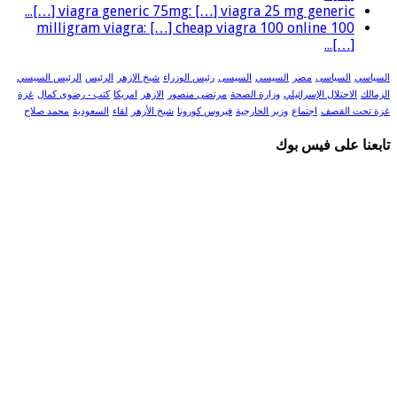
viagra generic 75mg: […] viagra 25 mg generic […]...
100 milligram viagra: […] cheap viagra 100 online
[…]...
السياسي
السياسى
مصر
السيسي
السيسى
رئيس الوزراء
شيخ الازهر
الرئيس
الرئيس السيسي
الزمالك
الاحتلال الإسرائيلي
وزارة الصحة
مرتضى منصور
الازهر
امريكا
كتب - رضوى كمال
غزة
غزة تحت القصف
اجتماع
وزير الخارجية
فيروس كورونا
شيخ الأزهر
لقاء
السعودية
محمد صلاح
تابعنا على فيس بوك