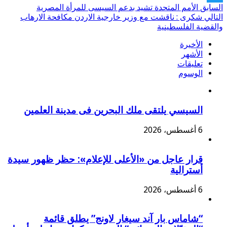
السابق
الأمم المتحدة تشيد بدعم السيسى للمرأة المصرية
Twitter
التالي
شكرى : ناقشت مع وزير خارجية الاردن مكافحة الارهاب
والقضية الفلسطينية
الأخيرة
الأشهر
تعليقات
الوسوم
السيسي يلتقى ملك البحرين فى مدينة العلمين
6 أغسطس، 2026
قرار عاجل من «الأعلى للإعلام»: حظر ظهور سيدة
أسترالية
6 أغسطس، 2026
“شاماس بار آند سيغار لاونج” يطلق قائمة