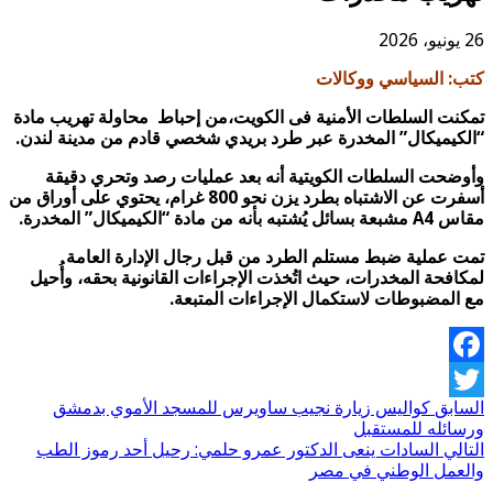
26 يونيو، 2026
كتب: السياسي ووكالات
تمكنت السلطات الأمنية فى الكويت،من إحباط محاولة تهريب مادة
“الكيميكال” المخدرة عبر طرد بريدي شخصي قادم من مدينة لندن.
وأوضحت السلطات الكويتية أنه بعد عمليات رصد وتحري دقيقة
أسفرت عن الاشتباه بطرد يزن نحو 800 غرام، يحتوي على أوراق من
مقاس A4 مشبعة بسائل يُشتبه بأنه من مادة “الكيميكال” المخدرة.
تمت عملية ضبط مستلم الطرد من قبل رجال الإدارة العامة
لمكافحة المخدرات، حيث اتُخذت الإجراءات القانونية بحقه، وأُحيل
مع المضبوطات لاستكمال الإجراءات المتبعة.
Facebook
السابق
كواليس زيارة نجيب ساويرس للمسجد الأموي بدمشق
Twitter
ورسائله للمستقبل
التالي
السادات ينعى الدكتور عمرو حلمي: رحيل أحد رموز الطب
والعمل الوطني في مصر