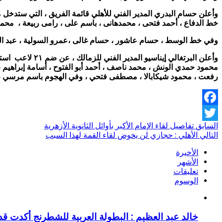
وأعلن حسام البدري المدير الفني للأهلي قائمة الفريق ، التي ستدخل معسكر مغلق استعداد 
خط الدفاع ، أحمد فتحى ، محمدهانى ، باسم على ، رامى ربيعة ، م
وفي خط الوسط ، حسام عاشور ، حسام غالى ،عمرو السولية ، عبد الله 
وأعلن البرتغالي إيناسيو المدير الفني للزمالك ، عن ضم ٢١ لاعب استعدادا للقاء القمة وهم ، في حراسة المرمي محمود
محمود حمدي الونش ، محمد ناصف ، أحمد أبو الفتوح ، أسامة إبراهي
رفعت ، محمود شيكابالا ، مصطفى فتحي ، وفي الهجوم باسم مرسي ، ح
Facebook
السابق
تفاصيل لقاء الإمام الأكبر بأوائل الثانوية الأزهرية
Twitter
التالي
الأهلي : حجازي لن يخوض لقاء القمة لهذا السبب
الأخيرة
الأشهر
تعليقات
الوسوم
خالد عبد العظيم : البطولة العربية للشطرنج أكدت ق