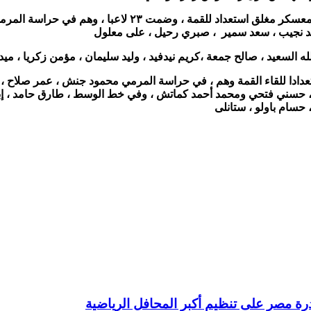
للقمة ، وضمت ٢٣ لاعبا ، وهم في حراسة المرمي ،
حمد نجيب ، سعد سمير ، صبري رحيل ، على معلول
السعيد ، صالح جمعة ،كريم نيدفيد ، وليد سليمان ، مؤمن زكريا ، ميد
جنش ، عمر صلاح ، 
م ، حسني فتحي ومحمد أحمد كماتش ، وفي خط الوسط ، طارق حامد ، إ
سام باولو ، ستانلى
درة مصر على تنظيم أكبر المحافل الرياضية