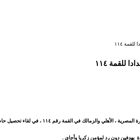
لقمة ١١٤
 للقمة ١١٤
يسدل الستار علي بطولة الدوري العام الاثنين الم
رة بهدفين دون رد لمؤمن زكريا وأجاي .