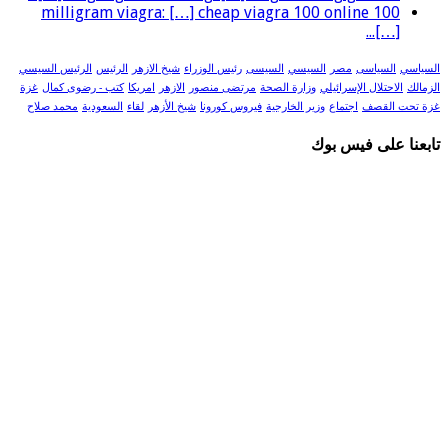
100 milligram viagra: […] cheap viagra 100 online
[…]...
السياسي
السياسى
مصر
السيسي
السيسى
رئيس الوزراء
شيخ الازهر
الرئيس
الرئيس السيسي
الزمالك
الاحتلال الإسرائيلي
وزارة الصحة
مرتضى منصور
الازهر
امريكا
كتب - رضوى كمال
غزة
غزة تحت القصف
اجتماع
وزير الخارجية
فيروس كورونا
شيخ الأزهر
لقاء
السعودية
محمد صلاح
تابعنا على فيس بوك