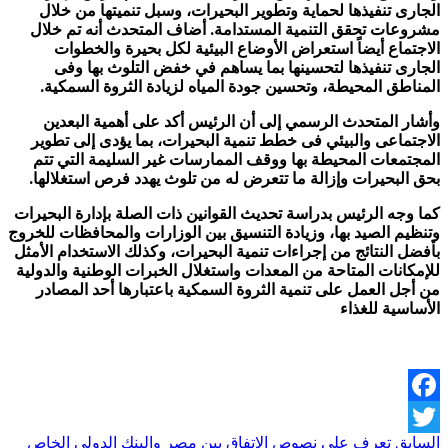
الجارى تنفيذها لحماية وتطوير البحيرات، وسبل تنميتها من خلال
مشروعات تحقق التنمية المستدامة. أضاف المتحدث أنه تم خلال
الاجتماع أيضاً استعراض الأوضاع البيئية لكل بحيرة والخطوات
الجارى تنفيذها لتحسينها بما يساهم في خفض التلوث بها وفى
المناطق المحيطة، وتحسين جودة المياه لزيادة الثروة السمكية.
وأشار المتحدث الرسمي إلى أن الرئيس أكد على أهمية البعدين
الاجتماعى والبيئي فى خطط تنمية البحيرات، بما يؤدى إلى تطوير
المجتمعات المحيطة بها ووقف الممارسات غير السليمة التي تتم
بحق البحيرات وإزالة ما تتعرض له من تلوث يهدد فرص استغلالها.
كما وجه الرئيس بدراسة تحديث القوانين ذات الصلة بإدارة البحيرات
وتنظيم الصيد بها، وزيادة التنسيق بين الوزارات والمحافظات للخروج
بأفضل النتائج من إجراءات تنمية البحيرات، وكذلك الاستخدام الأمثل
للإمكانات المتاحة من المعدات واستغلال الخبرات الوطنية والدولية
من أجل العمل على تنمية الثروة السمكية باعتبارها أحد المصادر
الأساسية للغذاء
Facebook
السابق
تعرف على نصوص الاتفاق بين مصر والبنك الدولى الخاص