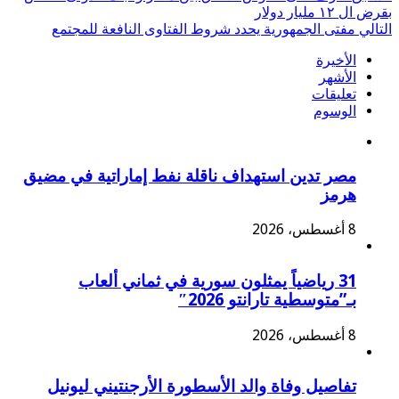
Twitter
بقرض ال ١٢ مليار دولار
التالي
مفتى الجمهورية يحدد شروط الفتاوى النافعة للمجتمع
الأخيرة
الأشهر
تعليقات
الوسوم
مصر تدين استهداف ناقلة نفط إماراتية في مضيق
هرمز
8 أغسطس، 2026
31 رياضياً يمثلون سورية في ثماني ألعاب
بـ”متوسطية تارانتو 2026″
8 أغسطس، 2026
تفاصيل وفاة والد الأسطورة الأرجنتيني ليونيل