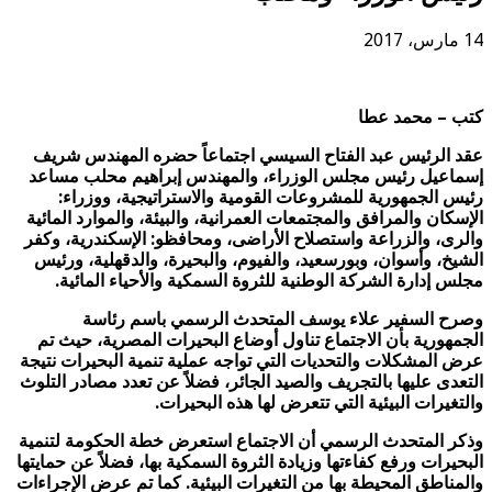
14 مارس، 2017
كتب – محمد عطا
عقد الرئيس عبد الفتاح السيسي اجتماعاً حضره المهندس شريف
إسماعيل رئيس مجلس الوزراء، والمهندس إبراهيم محلب مساعد
رئيس الجمهورية للمشروعات القومية والاستراتيجية، ووزراء:
الإسكان والمرافق والمجتمعات العمرانية، والبيئة، والموارد المائية
والرى، والزراعة واستصلاح الأراضى، ومحافظو: الإسكندرية، وكفر
الشيخ، وأسوان، وبورسعيد، والفيوم، والبحيرة، والدقهلية، ورئيس
مجلس إدارة الشركة الوطنية للثروة السمكية والأحياء المائية.
وصرح السفير علاء يوسف المتحدث الرسمي باسم رئاسة
الجمهورية بأن الاجتماع تناول أوضاع البحيرات المصرية، حيث تم
عرض المشكلات والتحديات التي تواجه عملية تنمية البحيرات نتيجة
التعدى عليها بالتجريف والصيد الجائر، فضلاً عن تعدد مصادر التلوث
والتغيرات البيئية التي تتعرض لها هذه البحيرات.
وذكر المتحدث الرسمي أن الاجتماع استعرض خطة الحكومة لتنمية
البحيرات ورفع كفاءتها وزيادة الثروة السمكية بها، فضلاً عن حمايتها
والمناطق المحيطة بها من التغيرات البيئية. كما تم عرض الإجراءات