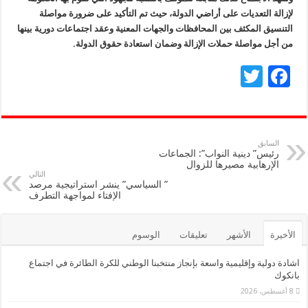
لإزالة التعديات على أراضي الدولة، حيث تم التأكيد على ضرورة مواصلة
التنسيق المكثف بين المحافظات والجهات المعنية وعقد اجتماعات دورية بينها
من أجل مواصلة حملات الإزالة وضمان استعادة حقوق الدولة.
T
F
wi
ac
tt
e
er
b
السابق
رئيس” دينية النواب”: الجماعات
o
الإرهابية مصيرها للزوال
التالي
o
” السياسي” ينشر استراتيجية مرصد
الإفتاء لمواجهة التطرف
k
الأخيرة
الأشهر
تعليقات
الوسوم
اشادة دولية وإقليمية واسعة بإنجاز منتخبنا الوطني للكرة الطائرة في اجتماع
بانكوك
8 أغسطس، 2026