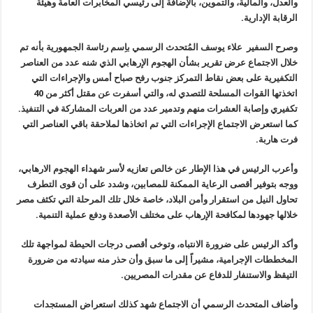
والعدل، والمالية، والتموين، بالإضافة إلى رئيسي المخابرات العامة وهيئة
الرقابة الإدارية.
وصرح السفير علاء يوسف المُتحدث الرسمي باِسم رئاسة الجمهورية بأنه تم
خلال الاجتماع عرض تقرير بشأن الهجوم الإرهابي الذي شنه عدد من العناصر
التكفيرية على بعض نقاط التمركز جنوب رفح صباح أمس والإجراءات التي
اتخذتها القوات المسلحة للتصدي له، والتي أسفرت عن مقتل أكثر من 40
تكفيري وإصابة العشرات منهم وتدمير عدد من العربات المشاركة في التنفيذ.
كما استعرض الاجتماع الإجراءات التي تم اتخاذها لملاحقة باقي العناصر التي
فرت هاربة.
وأعرب الرئيس في هذا الإطار عن خالص تعازيه لأسر شهداء الهجوم الارهابي،
ووجه بتوفير أقصى الرعاية الممكنة للمصابين، وشدد على أن قوى التطرف
تحاول النيل من استقرار وأمن البلاد، خاصة خلال تلك المرحلة التي تكثف مصر
خلالها جهودها لمكافحة الإرهاب على مختلف الأصعدة ودفع عملية التنمية.
وأكد الرئيس على ضرورة الانتباه، وتوخى أقصى درجات الحيطة لمواجهة تلك
المخططات الإجرامية، مشيراً إلى ما سبق وأن حذر منه سيادته من ضرورة
التيقظ والاستنفار للدفاع عن مقدرات المصريين.
وأضاف المتحدث الرسمي أن الاجتماع شهد كذلك استعراض المستجدات