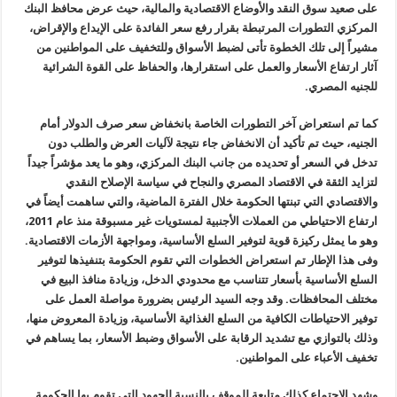
على صعيد سوق النقد والأوضاع الاقتصادية والمالية، حيث عرض محافظ البنك
المركزي التطورات المرتبطة بقرار رفع سعر الفائدة على الإيداع والإقراض،
مشيراً إلى تلك الخطوة تأتى لضبط الأسواق وللتخفيف على المواطنين من
آثار ارتفاع الأسعار والعمل على استقرارها، والحفاظ على القوة الشرائية
للجنيه المصري.
كما تم استعراض آخر التطورات الخاصة بانخفاض سعر صرف الدولار أمام
الجنيه، حيث تم تأكيد أن الانخفاض جاء نتيجة لآليات العرض والطلب دون
تدخل في السعر أو تحديده من جانب البنك المركزي، وهو ما يعد مؤشراً جيداً
لتزايد الثقة في الاقتصاد المصري والنجاح في سياسة الإصلاح النقدي
والاقتصادي التي تبنتها الحكومة خلال الفترة الماضية، والتي ساهمت أيضاً في
ارتفاع الاحتياطي من العملات الأجنبية لمستويات غير مسبوقة منذ عام 2011،
وهو ما يمثل ركيزة قوية لتوفير السلع الأساسية، ومواجهة الأزمات الاقتصادية.
وفى هذا الإطار تم استعراض الخطوات التي تقوم الحكومة بتنفيذها لتوفير
السلع الأساسية بأسعار تتناسب مع محدودي الدخل، وزيادة منافذ البيع في
مختلف المحافظات. وقد وجه السيد الرئيس بضرورة مواصلة العمل على
توفير الاحتياطات الكافية من السلع الغذائية الأساسية، وزيادة المعروض منها،
وذلك بالتوازي مع تشديد الرقابة على الأسواق وضبط الأسعار، بما يساهم في
تخفيف الأعباء على المواطنين.
وشهد الاجتماع كذلك متابعة للموقف بالنسبة للجهود التي تقوم بها الحكومة