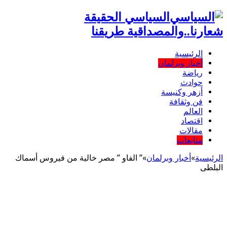
السياسي الحقيقة
شعارنا..والمصداقية طريقنا
الرئيسية
أخبار وبرلمان
رياضة
حوادث
أزهر وكنيسة
فن وثقافة
العالم
اقتصاد
مقالات
متابعات
الرئيسية
»
أخبار وبرلمان
»
” الفاو ” مصر خالية من فيروس أسماك
البلطى