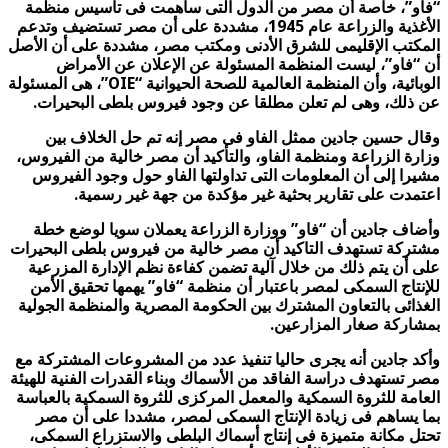
“فاو”، خاصة أن مصر من الدول التى ساهمت فى تأسيس منظمة
الأغذية والزراعة عام 1945، مشددة على أن مصر تستضيف وتدعم
المكتب الإقليمى للشرق الأدنى ومكتب مصر، مشددة على أن الأصل
أن “فاو”، ليست المنظمة المسئولة عن الإعلان عن الأمراض
الوبائية، وأن المنظمة العالمية للصحة الحيوانية “OIE”، هى المسئولة
عن ذلك، وهى لم تعلن مطلقا عن وجود فيروس بلطى البحيرات.
وقال حسين جادين ممثل الفاو فى مصر إنه تم حل الخلاف بين
وزارة الزراعة ومنظمة الفاو، والتأكيد أن مصر خالية من الفيروس،
مشيرا إلى أن المعلومات التى تداولتها الفاو حول وجود الفيروس
اعتمدت على تقارير بحثية غير مؤكدة من جهة غير رسمية.
وأضاف جادين أن “فاو” ووزارة الزراعة يعملان سويا لوضع خطة
مشتركة تستهدف التاكيد أن مصر خالية من فيروس بلطى البحيرات
على أن يتم ذلك من خلال آلية تضمن كفاءة نظم الإدارة المزرعية
للإنتاج السمكى لمصر باعتبار أن منظمة “فاو” يهمها تحقيق الأمن
الغذائى بالتعاون المشترك بين الحكومة المصرية والمنظمة الجولية
بمشاركة صغار المزارعين.
وأكد جادين أنه يجرى حاليا تنفيذ عدد من المشروعات المشتركة مع
مصر تستهدف دراسة الفاقد من الأسماك وبناء القدرات الفنية للهيئة
العامة للثروة السمكية والمعمل المركزى للثروة السمكية بالعباسة
بما يساهم فى زيادة الإنتاج السمكى لمصر، مشددا على أن مصر
تحتل مكانة متميزة فى إنتاج أسماك البلطى والاستزراع السمكى،