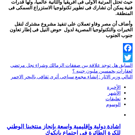
حيث تحتل المرتبة الأولى فى أفريقيا والثانية عالميا، ولها قدرات
فنية يمكن أن تشارك فى تطوير تكنولوجيا الاستزراع السمكى فى
المنطقة.
وأضاف أن مصر وفاو تعملان على تنفيذ مشروع مشترك لنقل
الخبرات والتكنولوجيا المصرية لدول حوض النيل فى إطار تعاون
جنوب الجنوب
Facebook
السابق
هل توجد علاقة بين صفقات الزمالك وشراء نجل مرتضى
Twitter
لعقارات بخمسين مليون جنيه ؟
التالي
وزير الاثار : إنشاء مجمع سياحى أثرى ثقافى بالبحر الاحمر
الأخيرة
الأشهر
تعليقات
الوسوم
اشادة دولية وإقليمية واسعة بإنجاز منتخبنا الوطني
للكرة الطائرة في اجتماع بانكوك