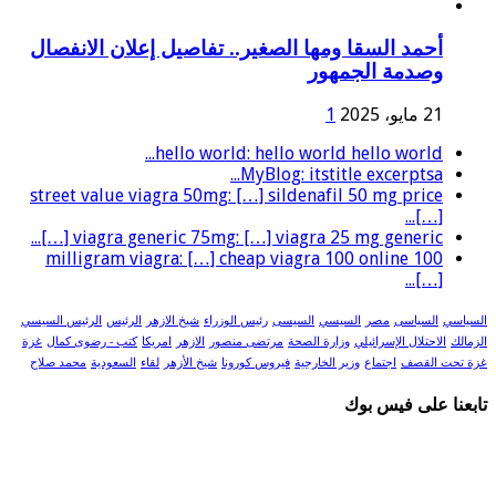
أحمد السقا ومها الصغير.. تفاصيل إعلان الانفصال
وصدمة الجمهور
21 مايو، 2025
1
hello world: hello world hello world...
MyBlog: itstitle excerptsa...
street value viagra 50mg: […] sildenafil 50 mg price
[…]...
viagra generic 75mg: […] viagra 25 mg generic […]...
100 milligram viagra: […] cheap viagra 100 online
[…]...
السياسي
السياسى
مصر
السيسي
السيسى
رئيس الوزراء
شيخ الازهر
الرئيس
الرئيس السيسي
الزمالك
الاحتلال الإسرائيلي
وزارة الصحة
مرتضى منصور
الازهر
امريكا
كتب - رضوى كمال
غزة
غزة تحت القصف
اجتماع
وزير الخارجية
فيروس كورونا
شيخ الأزهر
لقاء
السعودية
محمد صلاح
تابعنا على فيس بوك