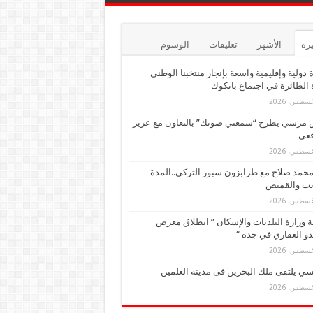
يرة
الأشهر
تعليقات
الوسوم
 دولية وإقليمية واسعة بإنجاز منتخبنا الوطني
 الطائرة في اجتماع بانكوك
 مرسي يطرح “سمعني صوتك” بالتعاون مع عزيز
فعي
حمد صلاح مع طرابزون سبور التركي..المدة
تب والقميص
ة وزارة البلديات والإسكان ” انطلاق معرض
و العقاري في جدة “
ي يلتقى ملك البحرين فى مدينة العلمين