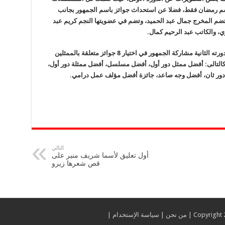
وسم رمضان فقط، فضلا عن استحداث جوائز باسم الجمهور بجانب
ي تضم المخرج جمال عبد الحميد، وتضم في عضويتها النجم كريم عبد
وي، والكاتب عبد الرحيم كمال.
وأتاح القائمون على مهرجان القاهرة للدراما في دورته الثانية مشاركة الجمهور في اختيار 8 جوائز متعلقة بالممثلين
كالتالى: أفضل ممثل دور أول، أفضل مسلسل، أفضل ممثلة دور أول،
دور ثان، أفضل وجه صاعد، جائزة أفضل مؤلف عمل درامي.
التالي
أول تعليق لأسما شريف منير على
قص شعرها زيرو
من نحن
|
سياسة الإستخدام
|