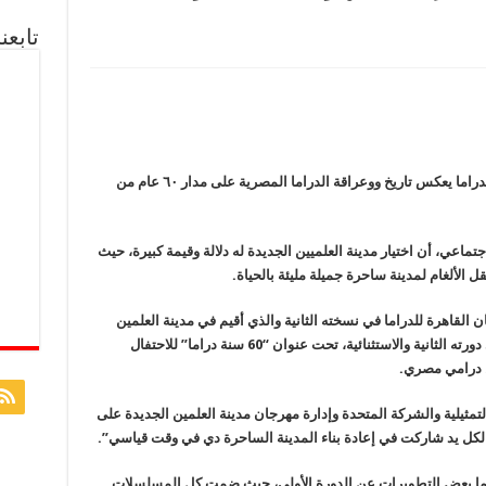
تابعن
قالت الفنانة هبة عبد الغنى إن مهرجان القاهرة للدراما يعكس تاريخ ووعراقة الدراما المصرية على مدار ٦٠ عام من
اعي، أن اختيار مدينة العلميين الجديدة له دلالة وقيمة كبيرة، حيث
الألغام لمدينة ساحرة جميلة مليئة بالحياة.
القاهرة للدراما في نسخته الثانية والذي أقيم في مدينة العلمين
الجديدة، برئاسة الفنان الكبير يحيى الفخرانى في دورته الثانية والاستثنائية، تحت عنوان “60 سنة دراما” للاحتفال
تمثيلية والشركة المتحدة وإدارة مهرجان مدينة العلمين الجديدة على
كل يد شاركت في إعادة بناء المدينة الساحرة دي في وقت قياسي”.
راما بعض التطويرات عن الدورة الأولى، حيث ضمت كل المسلسلات