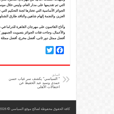
التي تم تقديمها على مدار العام، وليس خلال م
الجوائز الأساسية التي تختارها لجنة التحكيم الت
العزيز، والنجمة إلهام شاهين والناقد طارق الشنا
والأعمال، وجاءت فئات الجوائز بتصويت الجمهور 
أفضل ممثل دور ثانى، أفضل مخرج، أفضل ممثلة 
T
F
wi
ac
tt
e
er
b
السابق
” السياسي” يكشف سر غياب حسن
o
حمدى وسيد عبد الحفيظ عن
احتفالات الأهلى
o
k
كافة الحقوق محفوظة لصالح موقع السياسي © Copyright 2026 |