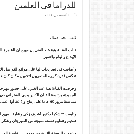
للدراما في العلمين
25 أغسطس، 2023
كتب: انجى جمال
الإبداع والهام والتميز .
وأضافت فى تصريحات لها على مواقع التواصل الاجتم
تعكس قدرة كبيرة للمصريين لتحويل مكان كان حقل 
وحرصت الفنانة هبة عبد الغني، على حضور مهرجان 
بمناسبة مرور 60 عاما على إنتاج وإذاعة أول عمل درامي مصري.
وتابعت :” شكرا دكتور أشرف زكي ونقابة المهن ال
تقديم وتنظيم نسخة مبهجة من المهرجان وشكرا ل
وشهدت النسخة الثانية من مهرجان القاهرة للد