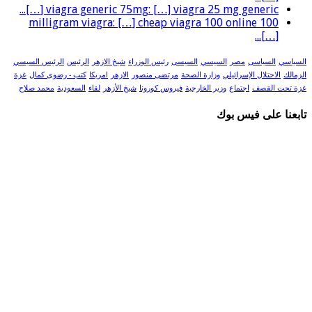
viagra generic 75mg: […] viagra 25 mg generic […]...
100 milligram viagra: […] cheap viagra 100 online
[…]...
السياسي
السياسى
مصر
السيسي
السيسى
رئيس الوزراء
شيخ الازهر
الرئيس
الرئيس السيسي
الزمالك
الاحتلال الإسرائيلي
وزارة الصحة
مرتضى منصور
الازهر
امريكا
كتب - رضوى كمال
غزة
غزة تحت القصف
اجتماع
وزير الخارجية
فيروس كورونا
شيخ الأزهر
لقاء
السعودية
محمد صلاح
تابعنا على فيس بوك