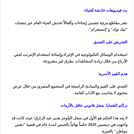
بث فيديوهات خادشة للحياء
:
نشر مقاطع مرئية تتضمن إيحاءات وأفعالاً تخدش الحياء العام عبر منصات
“تيك توك” و”إنستجرام”.
التحريض على الفسق
:
استخدام الوسائل التكنولوجية في الإغراء وإساءة استخدام الإنترنت لجني
الأرباح من خلال زيادة المشاهدات بطرق غير مشروعة.
هدم القيم الأسرية
:
التعدي على القيم والمبادئ الراسخة في المجتمع المصري من خلال عرض
محتوى لا يتناسب مع الآداب العامة.
تراكم القضايا: سجل قانوني حافل بالأزمات
لا يعد هذا الحكم هو الأول في سجل البلوجر هدير عبد الرازق؛ حيث كانت قد
واجهت في ديسمبر 2025 حكماً نهائياً بالحبس لمدة عام في قضية “دهس
مواطن” بالجيزة.