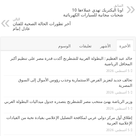
w
c
السابق
اونا اليكتريك تهدي عملاءها 10
e
i
شحنات مجانية للسيارات الكهربائية
التالي
b
t
آخر تطورات الحالة الصحية للفنان
عادل إمام
o
t
o
e
الأخيرة
الأشهر
تعليقات
الوسوم
k
r
خالد عبد العظيم : البطولة العربية للشطرنج أكدت قدرة مصر على تنظيم أكبر
المحافل الرياضية
5 أغسطس، 2026
تحالف جديد لتعزيز الفرص الاستثمارية وجذب رؤوس الأموال إلى السوق
المصرية
5 أغسطس، 2026
وزير الرياضة يهنئ منتخب مصر للشطرنج بتصدره جدول ميداليات البطولة العربي
5 أغسطس، 2026
إطلاق أول مركز دولي عربي لمكافحة التضليل الإعلامي بقيادة نخبة من القيادات
الإعلامية العربية
5 أغسطس، 2026