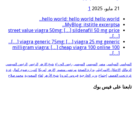
21 مايو، 2025
1
hello world: hello world hello world...
MyBlog: itstitle excerptsa...
street value viagra 50mg: […] sildenafil 50 mg price
[…]...
viagra generic 75mg: […] viagra 25 mg generic […]...
100 milligram viagra: […] cheap viagra 100 online
[…]...
السياسي
السياسى
مصر
السيسي
السيسى
رئيس الوزراء
شيخ الازهر
الرئيس
الرئيس السيسي
الزمالك
الاحتلال الإسرائيلي
وزارة الصحة
مرتضى منصور
الازهر
امريكا
كتب - رضوى كمال
غزة
غزة تحت القصف
اجتماع
وزير الخارجية
فيروس كورونا
شيخ الأزهر
لقاء
السعودية
محمد صلاح
تابعنا على فيس بوك