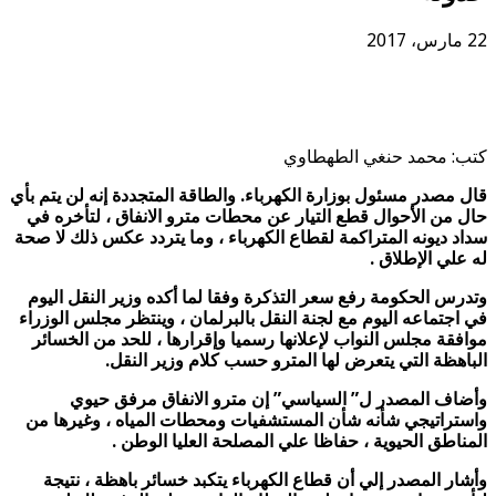
22 مارس، 2017
كتب: محمد حنغي الطهطاوي
قال مصدر مسئول بوزارة الكهرباء. والطاقة المتجددة إنه لن يتم بأي
حال من الأحوال قطع التيار عن محطات مترو الانفاق ، لتأخره في
سداد ديونه المتراكمة لقطاع الكهرباء ، وما يتردد عكس ذلك لا صحة
له علي الإطلاق .
وتدرس الحكومة رفع سعر التذكرة وفقا لما أكده وزير النقل اليوم
في اجتماعه اليوم مع لجنة النقل بالبرلمان ، وينتظر مجلس الوزراء
موافقة مجلس النواب لإعلانها رسميا وإقرارها ، للحد من الخسائر
الباهظة التي يتعرض لها المترو حسب كلام وزير النقل.
وأضاف المصدر ل” السياسي” إن مترو الانفاق مرفق حيوي
واستراتيجي شأنه شأن المستشفيات ومحطات المياه ، وغيرها من
المناطق الحيوية ، حفاظا علي المصلحة العليا الوطن .
وأشار المصدر إلي أن قطاع الكهرباء يتكبد خسائر باهظة ، نتيجة