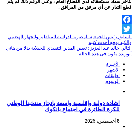
لتأخر سداد مستحقاته لدي القطاع العام ، وعلي الرغم ذلك لم يتم
قطع التيار عن أي مرفق من المرافق .
Facebook
السابق
رئيس الجمعية المصرية لدراسة المناظير والجهاز الهضمي
Twitter
والكبد يوقع أحدث كتبه
التالي
خالد عبد العزيز : تعيين المدير التنفيذي للجبلاية بدلا من هاني
أبوريدة يكون فى هذه الحالة
الأخيرة
الأشهر
تعليقات
الوسوم
اشادة دولية وإقليمية واسعة بإنجاز منتخبنا الوطني
للكرة الطائرة في اجتماع بانكوك
8 أغسطس، 2026