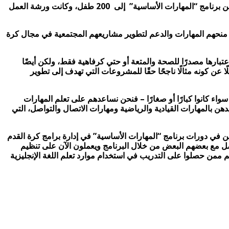
ويأتي هذا الاحتفال في ضوء ورشة العمل التي عقدت في الفترة من 11-17 مارس2017، حيث قام 60 مدربًا بنقل المهارات التي اكتسبوها من برنامج “المهارات الأساسية” إلى 200 طفل، وكانت ورشة العمل
إلى منحهم المهارات والدعم لتطوير مشاريعهم المجتمعية في مجال كرة
تبارها مصدرًا للصحة والمتعة أو حتي كرفاهية فقط، ولكن أيضًا
عن كونه مثالًا ناجحًا حقًا للمشروعات التي تهدف إلى تطوير
ء كانوا كبارًا أو صغارًا – فنحن نساعدهم على تعلم المهارات
ن بالمهارات القيادية والرياضية ومهارات الاتصال والتواصل، التي
، من بينها نجاح المشاركين في دورات برنامج “المهارات الأساسية” في إدارة برامج كرة القدم
صل مع بعضهم البعض من خلال البرنامج ويعملون الآن على تنظيم
مهرجانات الرياضية في مجتمعهم. وقد شارك في البرنامج حتى الآن أكثر من 17,715 من المدربين والحكام، ولقد نجح 6000 معلم ممن حصلوا على التدريب في استخدام موارد تعلم اللغة الإنجليزية