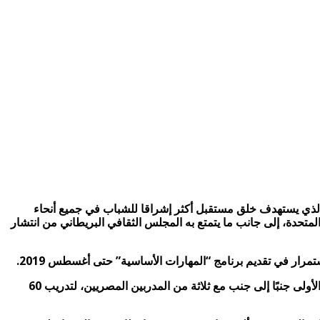
. الذي يستهدف خلق مستقبل أكثر إشراقا للشباب في جميع أنحاء
تحدة، إلى جانب ما يتمتع به المجلس الثقافي البريطاني من انتشار
رار في تقديم برنامج “المهارات الأساسية” حتى أغسطس 2019.
وبالتعاون مع أندية وادي دجلة سيعمل ثلاثة من مدربي الدوري الإنجليزي الممتاز برئاسة بول هيوز وبمشاركة بولا تايلور وجيل ستاسي، للمرة الأولى جنبًا إلى جنب مع ثلاثة من المدربين المصريين، لتدريب 60