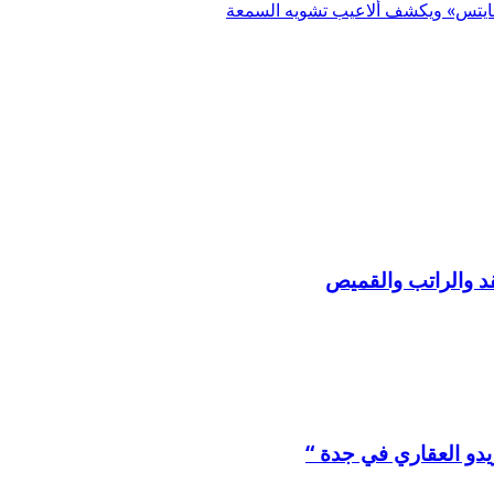
هايتس» ويكشف ألاعيب تشويه السمعة
د والراتب والقميص
يدو العقاري في جدة “