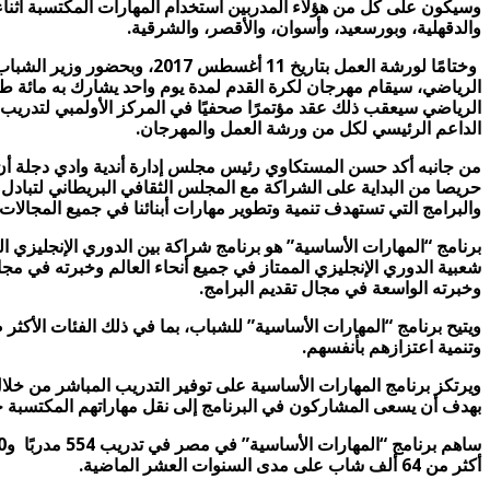
والدقهلية، وبورسعيد، وأسوان، والأقصر، والشرقية.
وختامًا لورشة العمل بتاري
الرياضي، سيقام مهرجان لكرة القدم لمدة يوم واحد يشارك به مائة طف
الداعم الرئيسي لكل من ورشة العمل والمهرجان.
من جانبه أكد حسن المستكاوي رئيس مجلس إدارة أندية وادي دجلة أن ب
حريصا من البداية على الشراكة مع المجلس الثقافي البريطاني لتبادل ا
والبرامج التي تستهدف تنمية وتطوير مهارات أبنائنا في جميع المجالا
برنامج “المهارات الأساسية” هو برنامج شراكة بين الدوري الإنجليزي ا
شعبية الدوري الإنجليزي الممتاز في جميع أنحاء العالم وخبرته في مجا
وخبرته الواسعة في مجال تقديم البرامج.
ويتيح برنامج “المهارات الأساسية” للشباب، بما في ذلك الفئات الأكثر
وتنمية اعتزازهم بأنفسهم.
ويرتكز برنامج المهارات الأساسية على توفير التدريب المباشر من خلال
بهدف أن يسعى المشاركون في البرنامج إلى نقل مهاراتهم المكتسبة حد
أكثر من 64 ألف شاب على مدى السنوات العشر الماضية.