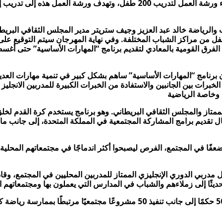
خ 11 أغسطس 2017، وبحضور وزير الشباب والرياضة خالد عبد العزيز وجيف ستريتر مدير ال
ل من مراكز الشباب المختلفة. وفي نهاية المهرجان سيتم التوقيع على 
رنامج “المهارات الأساسية” ساهم بشكل كبير في تنمية مهارات العديد
لخبرات بين الجانبين والاستفادة من الخبرات الكبيرة للمدربين الانجلي
ت وخاصة الرياضية
لممتاز والمجلس الثقافي البريطاني. وهو برنامج يستخدم كرة القدم لخل
ل تقديم برامج المشاركة المجتمعية في المملكة المتحدة، إلى جانب ما ي
 ضعفًا في المجتمع، الفرص ليصبحوا أكثر اندماجًا في مجتمعاتهم المحل
 مدربي الدوري الإنجليزي الممتاز للمدربين المحليين في المجتمع، وقاد
يثًا إلى زملاءهم والشباب في المدارس التي يعملون بها ومجتمعاتهم ال