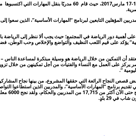
مدربين المؤهلين التابعين لبرنامج “المهارات الأساسية”، الذين سعوا 
على أهمية دور الرياضة في المجتمع؛ حيث يجب ألا ننظر إلى الرياضة باع
ية” يؤكد على قيم اللعب النظيف والتواضع والإخلاص وحب الوطن، فضلًا 
د أن التمكين من خلال الرياضة هو وسيلة مبتكرة لمساعدة الناس – سوا
ر يركز على العمل مع النساء والفتيات من أجل تمكينهن من خلال تزويده
ومية “.
“المهارات الأساسية” لأول مرة في عام 2007، وهناك بعض قصص النجاح الرائعة التي حققها المشروع
تقديم برنامج “المهارات الأساسية”، والمدربين الذين استطاعوا التوا
البطولات وال