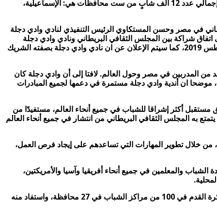
وسيكون على كل من هؤلاء المدربين استخدام المهارات المكتسبة أثناء ورشة العمل لتدريب 200 طفل، وتهدف ورشة العمل هذه إلى تدريب إجمالي عدد 12 ألف شابٍ من ست محافظات هي: الإسماعيلية،
مجلس الثقافي البريطاني في مصر وحسن المستكاوي الرئيس التنفيذي لنادي وادي دجلة
اتفاق شراكة بين المجلس الثقافي البريطاني ونادي وادي دجلة
الرياضي سيعقب ذلك عقد مؤتمرًا صحفيًا في المركز الأولمبي لتدريب الفرق القومية بالمعادي لتقديم برنامج “المهارات الأساسية” حتى أغسطس 2019، كما سيتم الإعلان عن ان نادي وادي دجلة بصفته الشريك
 من المدربين في مصر وحول العالم. لافتا إلى أن وادي دجلة كان
ز ، موضحا ان أندية وادي دجلة مستمرة في دعمها لجميع المبادرات
ق مستقبل أكثر إشراقا للشباب في جميع أنحاء العالم، مستفيدًا من
تمتع به المجلس الثقافي البريطاني من انتشار في جميع أنحاء العالم
ية، من خلال تطوير المهارات التي تساعدهم على إيجاد فرص العمل،
ة الشباب والمعلمين في جميع أنحاء أفريقيا وآسيا والأمريكتين،
محلية.
ساهم برنامج “المهارات الأساسية” في مصر في تدريب 554 مدربًا و50 حكمًا إلى جانب تنفيذ 50 مشروعًا مجتمعيًا مرتبطًا بممارسة رياضة كرة القدم في 100 من مراكز الشباب في 27 محافظة، واستفاد منه