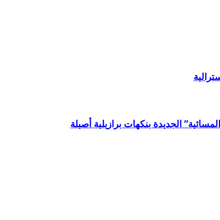
ترالية
لمسائية” الجديدة بنكهات برازيلية أصيلة