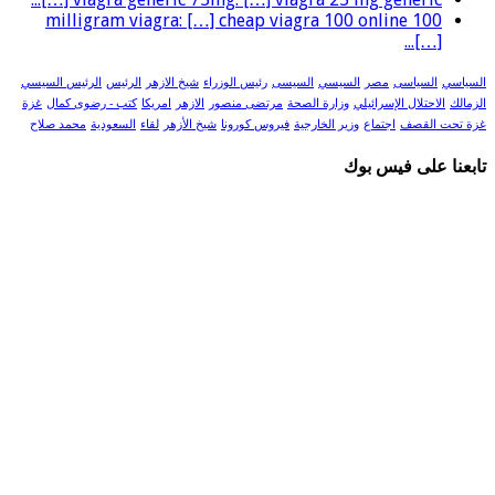
100 milligram viagra: […] cheap viagra 100 online
[…]...
السياسي
السياسى
مصر
السيسي
السيسى
رئيس الوزراء
شيخ الازهر
الرئيس
الرئيس السيسي
الزمالك
الاحتلال الإسرائيلي
وزارة الصحة
مرتضى منصور
الازهر
امريكا
كتب - رضوى كمال
غزة
غزة تحت القصف
اجتماع
وزير الخارجية
فيروس كورونا
شيخ الأزهر
لقاء
السعودية
محمد صلاح
تابعنا على فيس بوك