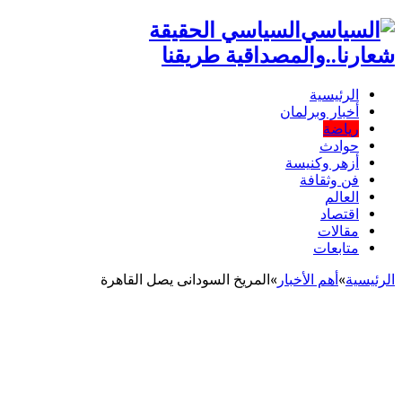
السياسي الحقيقة
شعارنا..والمصداقية طريقنا
الرئيسية
أخبار وبرلمان
رياضة
حوادث
أزهر وكنيسة
فن وثقافة
العالم
اقتصاد
مقالات
متابعات
الرئيسية
»
أهم اﻷخبار
»
المريخ السودانى يصل القاهرة