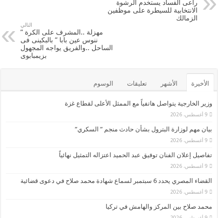
راعى الفساد يستخدم الرشوة
o
الانتخابية للسيطرة على موظفين
الزمالك
o
التالي
مهزلة ..المشرف على الكرة ”
k
ننوس عين بابا ” بالبكينى فى
الساحل ..والفريق يواجه المجهول
بزيمبابوى
الأخيرة
الأشهر
تعليقات
الوسوم
وزير الخارجية يتواصل هاتفياً مع الممثل الأعلى لقطاع غزة
9 أغسطس، 2026
بيان مهم لوزارة البترول بشأن حادث منجم ” السكري”
9 أغسطس، 2026
تفاصيل إعلان الفنان توفيق عبد الحميد اعتزاله التمثيل نهائياً
9 أغسطس، 2026
القضاء المصري يحدد 6 سبتمبر لسماع شهادة محمد صلاح في دعوى قضائية
9 أغسطس، 2026
محمد صلاح بين المركز والهامش في تركيا
9 أغسطس، 2026