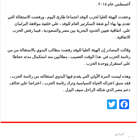
أغسطس عام ٢٠١٨ .
وعقدت الهيئة العليا لحزب الوفد اجتماعا طارئ اليوم ، ورفضت الاستقالة التي
تقدم بها بهاء أبو شقة السكرتير العام للوفد ، علي خلفية موافقة البرلمان
علي. اتفاقية تعيين الحدود البحرية بين مصر والسعودية ، فيما رفض الحزب
الاتفاقية .
وقالت المصادر إن الهيئة العليا للوفد رفضت مطالب البدوي بالاستقالة من من
رئاسة الحزب في هذا الوقت العصيب ، مطالبين منه استكمال مدته حفاظا
علي استقرار ووحدة الحزب .
وهذه ليست المرة الأولي التي يقدم فيها البدوي استقالته من رئاسة الحزب ،
فقد سبق اعتزاله الحياة السياسية وترك رئاسة الحزب ، اعتراضا علي تحالف
دعم مصر الذي شكله الراحل سيف اليزل .
T
F
wi
ac
tt
e
er
b
السابق