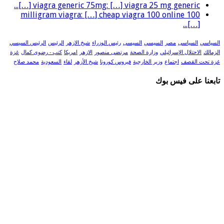
viagra generic 75mg: […] viagra 25 mg generic […]...
100 milligram viagra: […] cheap viagra 100 online
[…]...
السياسي
السياسى
مصر
السيسي
السيسى
رئيس الوزراء
شيخ الازهر
الرئيس
الرئيس السيسي
الزمالك
الاحتلال الإسرائيلي
وزارة الصحة
مرتضى منصور
الازهر
امريكا
كتب - رضوى كمال
غزة
غزة تحت القصف
اجتماع
وزير الخارجية
فيروس كورونا
شيخ الأزهر
لقاء
السعودية
محمد صلاح
تابعنا على فيس بوك