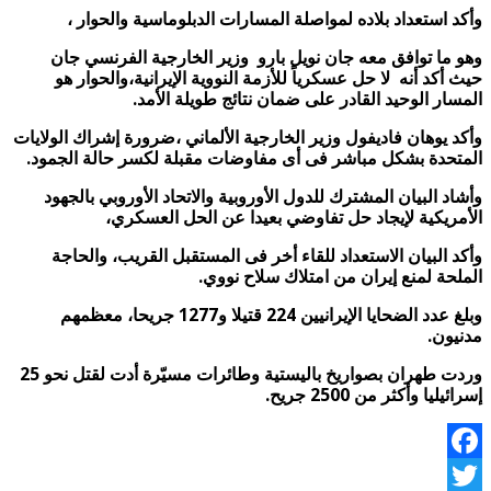
وأكد استعداد بلاده لمواصلة المسارات الدبلوماسية والحوار ،
وهو ما توافق معه جان نويل بارو وزير الخارجية الفرنسي جان
حيث أكد أنه لا حل عسكرياً للأزمة النووية الإيرانية،والحوار هو
المسار الوحيد القادر على ضمان نتائج طويلة الأمد.
وأكد يوهان فاديفول وزير الخارجية الألماني ،ضرورة إشراك الولايات
المتحدة بشكل مباشر فى أى مفاوضات مقبلة لكسر حالة الجمود.
وأشاد البيان المشترك للدول الأوروبية والاتحاد الأوروبي بالجهود
الأمريكية لإيجاد حل تفاوضي بعيدا عن الحل العسكري،
وأكد البيان الاستعداد للقاء أخر فى المستقبل القريب، والحاجة
الملحة لمنع إيران من امتلاك سلاح نووي.
وبلغ عدد الضحايا الإيرانيين 224 قتيلا و1277 جريحا، معظمهم
مدنيون.
وردت طهران بصواريخ باليستية وطائرات مسيّرة أدت لقتل نحو 25
إسرائيليا وأكثر من 2500 جريح.
Facebook