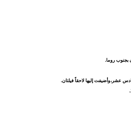
ن بجنوب روما.
دس عشر،وأضيفت إليها لاحقاً فيلتان.