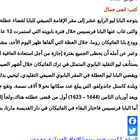
كتب: انجى جمال
يتوجه البابا ليو الرابع عشر إلى مقر الإقامة الصيفي للبابا لقضاء عطلة مدتها 6 أسابيع،فى بلدة كاستل جاندولفو الواقعة فو
والتى غاب عنها البابا فرنسيس خلال فترة بابويته التي استمرت 12 عاماً.
وودع بابا الفاتيكان روما، خلال العظة التي ألقاها ظهر اليوم الأحد، م
وعبر عن أمله
أن يحظى الجميع بفترة إجازة من أجل استعادة العافية ا
يستأنف ليو التقليد البابوي المتمثل في ترك الفاتيكان خلال أشهر الصي
ويقضي البابا ليو العطلة في المقر البابوي الصيفي التقليدي، ليحيي بذلك تقليداً توقف لمدة 12 عاماً خل
وبلدة كاستل جاندولفو، التي يبلغ عدد سكانها نحو 9 آلاف نسمة، وتقع جنوب شرق العاصمة الإيطالية، شهدت إقامة قصر بابوي منذ القرن
ويعد أوربان الثامن (1644 – 1623) أول من قضى عطلته هناك،ولجأ إليها البابا بنديكتوس السادس عشر لفترة بعد تقاعده المفاجئ عام 2013.
أما البابا فرنسيس فاختار البقاء في الفاتيكان في دار القديسة مارتا، 
Facebook
السابق
الكويت تعتمد رسميا الاتفاق العسكري مع مصر