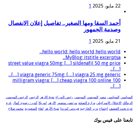
22 مايو، 2025
1
أحمد السقا ومها الصغير.. تفاصيل إعلان الانفصال
وصدمة الجمهور
21 مايو، 2025
1
hello world: hello world hello world...
MyBlog: itstitle excerptsa...
street value viagra 50mg: […] sildenafil 50 mg price
[…]...
viagra generic 75mg: […] viagra 25 mg generic […]...
100 milligram viagra: […] cheap viagra 100 online
[…]...
السياسي
السياسى
مصر
السيسي
السيسى
رئيس الوزراء
شيخ الازهر
الرئيس
الرئيس السيسي
الزمالك
الاحتلال الإسرائيلي
وزارة الصحة
مرتضى منصور
الازهر
امريكا
كتب - رضوى كمال
غزة
غزة تحت القصف
اجتماع
وزير الخارجية
فيروس كورونا
شيخ الأزهر
لقاء
السعودية
محمد صلاح
تابعنا على فيس بوك