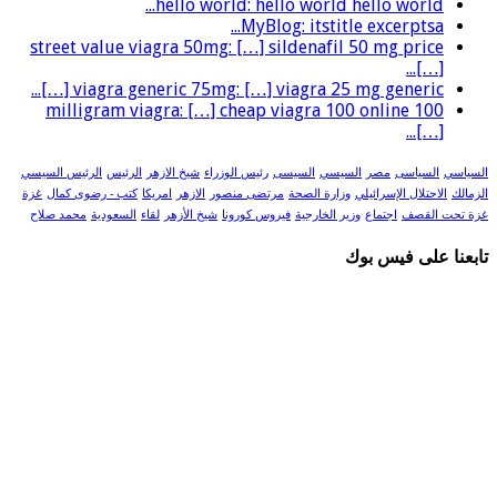
hello world: hello world hello world...
MyBlog: itstitle excerptsa...
street value viagra 50mg: […] sildenafil 50 mg price
[…]...
viagra generic 75mg: […] viagra 25 mg generic […]...
100 milligram viagra: […] cheap viagra 100 online
[…]...
السياسي
السياسى
مصر
السيسي
السيسى
رئيس الوزراء
شيخ الازهر
الرئيس
الرئيس السيسي
الزمالك
الاحتلال الإسرائيلي
وزارة الصحة
مرتضى منصور
الازهر
امريكا
كتب - رضوى كمال
غزة
غزة تحت القصف
اجتماع
وزير الخارجية
فيروس كورونا
شيخ الأزهر
لقاء
السعودية
محمد صلاح
تابعنا على فيس بوك