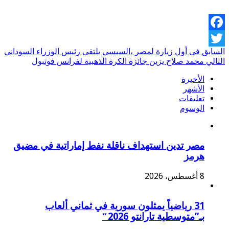
Facebook
السابق
فى أول زيارة لمصر ،السيسي يلتقى رئيس الوزراء السوداني
Twitter
التالي
محمد صلاح يزين جائزة الكرة الذهبية لفرانس فوتبول
الأخيرة
الأشهر
تعليقات
الوسوم
مصر تدين استهداف ناقلة نفط إماراتية في مضيق
هرمز
8 أغسطس، 2026
31 رياضياً يمثلون سورية في ثماني ألعاب
بـ”متوسطية تارانتو 2026″