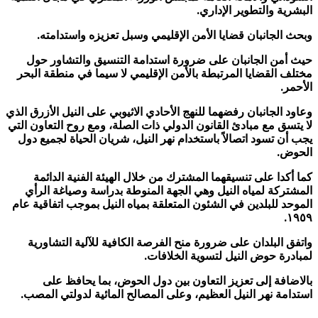
البشرية والتطوير الإداري.
وبحث الجانبان قضايا الأمن الإقليمي وسبل تعزيزه واستدامته.
حيث أمن الجانبان على ضرورة استدامة التنسيق والتشاور حول
مختلف القضايا المرتبطة بالأمن الإقليمي لا سيما في منطقة البحر
الأحمر.
وعاود الجانبان رفضهما للنهج الأحادي الاثيوبي على النيل الأزرق الذي
لا يتسق مع مبادئ القانون الدولي ذات الصلة، ومع روح التعاون التي
يجب أن تسود اتصالاً باستخدام نهر النيل، شريان الحياة لجميع دول
الحوض.
كما أكدا على تنسيقهما المشترك من خلال الهيئة الفنية الدائمة
المشتركة لمياه النيل وهي الجهة المنوطة بدراسة وصياغة الرأي
الموحد للبلدين في الشئون المتعلقة بمياه النيل بموجب اتفاقية عام
١٩٥٩.
واتفق البلدان على ضرورة منح الفرصة الكافية للآلية التشاورية
لمبادرة حوض النيل لتسوية الخلافات.
بالاضافة إلى تعزيز التعاون بين دول الحوض، بما يحافظ على
استدامة نهر النيل العظيم، وعلى المصالح المائية لدولتي المصب.