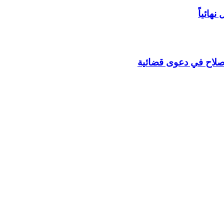
هائياً