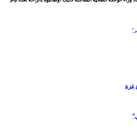
 غزة
”