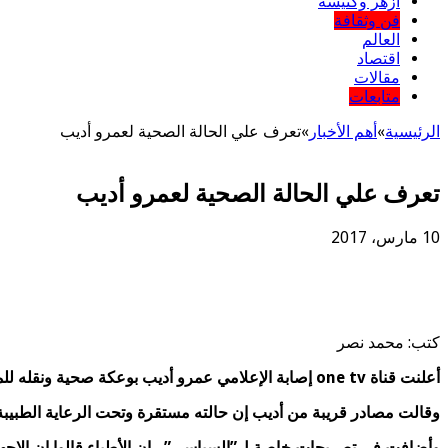
أزهر وكنيسة
فن وثقافة
العالم
اقتصاد
مقالات
متابعات
الرئيسية
»
أهم اﻷخبار
»
تعرف علي الحالة الصحية لعمرو أديب
تعرف علي الحالة الصحية لعمرو أديب
10 مارس، 2017
كتب: محمد نصر
أعلنت قناة one tv إصابة الإعلامي عمرو أديب بوعكة صحية ونقله للمستشفي فجر اليوم الجمعة لإجراء الفحوصات اللازمة .
وقالت مصادر قريبة من أديب إن حالته مستقرة وتحت الرعاية الطبيب
وأضافت في تصريحات خاصة ل”السياسي” ، إن الأطباء قالوا إن الإجهاد 