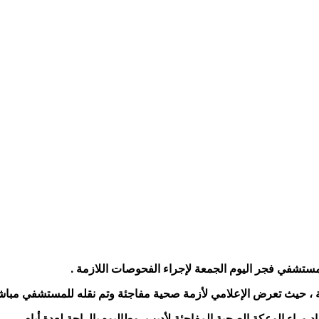
ة ، حيث تعرض الإعلامي لأزمة صحية مفاجئة وتم نقله للمستشفي مباش
وراء الوعكة الصحية المفاجئة لأديب ،وطالبوه بالراحة لعدة أيام