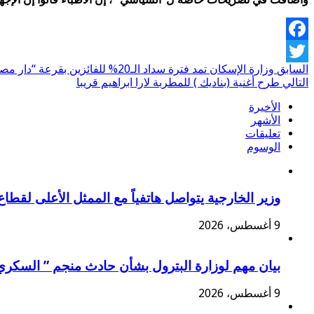
Facebook
السابق
وزارة الإسكان تمد فترة سداد الـ20% للفائزين بقرعة “دار مصر”
Twitter
التالي
طرح أغنية (بناديك ) للمطربة لارا ابراهيم قريبا
الأخيرة
الأشهر
تعليقات
الوسوم
وزير الخارجية يتواصل هاتفياً مع الممثل الأعلى لقطاع
9 أغسطس، 2026
بيان مهم لوزارة البترول بشأن حادث منجم ” السكري
9 أغسطس، 2026