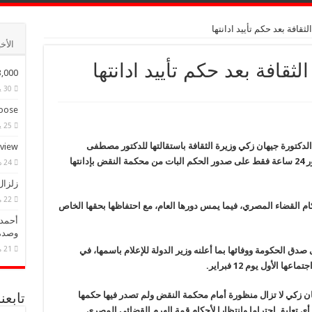
ثقافة بعد حكم تأييد ادانتها
الأخ
ثقافة بعد حكم تأييد ادانتها
ple Have Bought Our Theme
30 يناير، 2015
ose?
25 يناير، 2015
الدكتورة جيهان زكي وزيرة الثقافة باستقالتها للدكتور مصطفى
eview
مدبولي رئيس مجلس الوزراء وقبوله لها، قبل مرور 24 ساعة فقط على صدور الحكم البات من محكمة النقض بإدانتها
24 ديسمبر، 2014
زلزال
22 مايو، 2025
كام القضاء المصري، فيما يمس دورها العام، مع احتفاظها بحقها الخاص
أحمد 
وصدم
21 مايو، 2025
صدق الحكومة ووفائها بما أعلنه وزير الدولة للإعلام باسمها، في
لأول يوم 12 فبراير.
 زكي لا تزال منظورة أمام محكمة النقض ولم تصدر فيها حكمها
تابع
أي تعليق احتراما وانتظارا لأحكام قمة الهرم القضائي المصري.