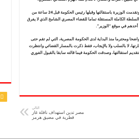
وأنهى الوزير تصريحاته، بأنه وأما قد صدر الحكم، وتقدمت الوزيرة باستقالتها وقبلها رئيس الحكومة قبل 24 ساعة من
لسلطة الكاملة المستقلة تماما للقضاء المصري الشامخ الذي لا يفرق
أحدهم في موقع “الوزير”.
واضحا ومحترما منذ البداية لدى الحكومة المصرية، التي لم تقم حتى
ارتها، لا بالسلب ولا بالإيجاب، فقط ذكرت بالمسار القضائي وانتظرت
تقديم استقالتها، وصدقت الحكومة فيما قالته سابقا بالقبول الفوري
التالي
مصر تدين استهداف ناقلة غاز
قطرية في مضيق هرمز