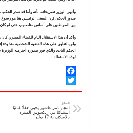
صدور الحكم، فإن المعنى الرئيسي هنا هو رسوخ ا
بين المواطنين على أساس مناصبهم، حتى لو كان 
وأكد أن هذا الاستقلال التام للقضاء المصري كان 
ولو بالتعليق على هذه القضية الشخصية منذ بدء إث
الحكم البات، والذي فور صدوره احترمته الوزيرة ب
لهذه الاستقالة.
F
T
a
w
c
السابق
النجم تامر عاشور يحيي حفلًا غنائيًا
e
i
استثنائيًا في ريكسوس المنتزه
بالإسكندرية 17 يوليو
b
t
o
t