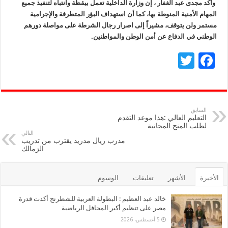
وأكد مجدى عبد الغفار ، إن وزارة الداخلية تعمل بيقظة وانتباه لتنفيذ جميع
المهام الأمنية المنوطة بها، كما أن استهداف البؤر المتطرفة والإجرامية
مستمر ولن يتوقف، مشيراً إلى اصرار رجال الشرطة على مواصلة دورهم
الوطني في الدفاع عن أمن الوطن والمواطنين.
T
F
wi
ac
tt
e
er
b
السابق
التعليم العالي :هذا موعد التقدم
o
لطلب المنح المجانية
التالي
o
مدرب ريال مدريد يقترب من تدريب
الزمالك
k
الأخيرة
الأشهر
تعليقات
الوسوم
خالد عبد العظيم : البطولة العربية للشطرنج أكدت قدرة
مصر على تنظيم أكبر المحافل الرياضية
5 أغسطس، 2026