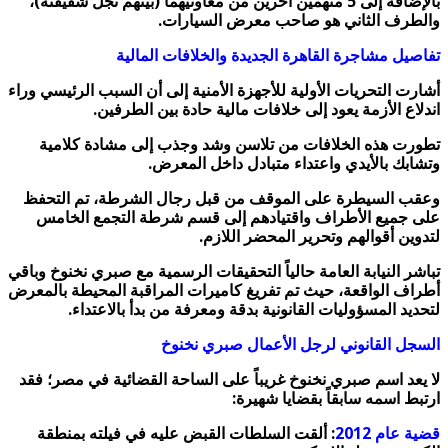
بالإضافة إلى 5 متهمين آخرين من معاونيهما (بينهم نجل شقيقته)،
والطرف الثاني هو صاحب معرض السيارات.
تفاصيل مشاجرة القاهرة الجديدة والخلافات المالية
أشارت التحريات الأولية للأجهزة الأمنية إلى أن السبب الرئيسي وراء
اندلاع الأزمة يعود إلى خلافات مالية حادة بين الطرفين.
تطورت هذه الخلافات من تلاسن وشد وجذب إلى مشادة كلامية
وتشابك بالأيدي واعتداء متبادل داخل المعرض.
وعقب السيطرة على الموقف من قبل رجال الشرطة، تم التحفظ
على جميع الأطراف واقتيادهم إلى قسم شرطة التجمع الخامس
لتدوين أقوالهم وتحرير المحضر اللازم.
تباشر النيابة العامة حالياً التحقيقات الرسمية مع صبري نخنوخ وباقي
أطراف الواقعة، حيث تم تفريغ كاميرات المراقبة المحيطة بالمعرض
لتحديد المسؤوليات القانونية بدقة ومعرفة من بدأ بالاعتداء.
السجل القانوني لرجل الأعمال صبري نخنوخ
لا يعد اسم صبري نخنوخ غريباً على الساحة القضائية في مصر؛ فقد
ارتبط اسمه سابقاً بقضايا شهيرة:
قضية عام 2012
: ألقت السلطات القبض عليه في فيلته بمنطقة