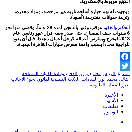
الكينج مريوط بالإسكندرية.
ووجهت له تهم حيازة أسلحة نارية غير مرخصة، ومواد مخدرة،
وتربية حيوانات مفترسة (أسود).
الحكم والعفو
: عوقب وقتها بالسجن لمدة 28 عاماً، وقضى منها نحو
6 سنوات خلف القضبان، حتى صدر بحقه قرار عفو رئاسي عام
2018 ليخرج ويمارس أعماله كرجل أعمال مجدداً، قبل أن يعود
للواجهة مجدداً بسبب واقعة معرض سيارات القاهرة الجديدة.
Facebook
السابق
الرئيس يجتمع بوزير الدفاع وقادة القوات المسلحة
Twitter
التالي
محمد أنور السادات: اللائحة التنفيذية لقانون لجوء الأجانب
تعزز الحماية القانونية
الأخيرة
الأشهر
تعليقات
الوسوم