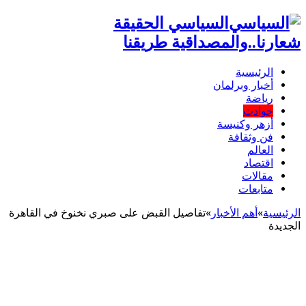
السياسي الحقيقة
شعارنا..والمصداقية طريقنا
الرئيسية
أخبار وبرلمان
رياضة
حوادث
أزهر وكنيسة
فن وثقافة
العالم
اقتصاد
مقالات
متابعات
الرئيسية
»
أهم اﻷخبار
»
تفاصيل القبض على صبري نخنوخ في القاهرة
الجديدة