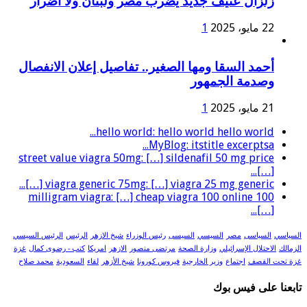
زلزال عنيف جديد يضرب مصر ولبنان ولا أضرار
22 مايو، 2025
1
أحمد السقا ومها الصغير.. تفاصيل إعلان الانفصال
وصدمة الجمهور
21 مايو، 2025
1
hello world: hello world hello world...
MyBlog: itstitle excerptsa...
street value viagra 50mg: […] sildenafil 50 mg price
[…]...
viagra generic 75mg: […] viagra 25 mg generic […]...
100 milligram viagra: […] cheap viagra 100 online
[…]...
السياسي
السياسى
مصر
السيسي
السيسى
رئيس الوزراء
شيخ الازهر
الرئيس
الرئيس السيسي
الزمالك
الاحتلال الإسرائيلي
وزارة الصحة
مرتضى منصور
الازهر
امريكا
كتب - رضوى كمال
غزة
غزة تحت القصف
اجتماع
وزير الخارجية
فيروس كورونا
شيخ الأزهر
لقاء
السعودية
محمد صلاح
تابعنا على فيس بوك