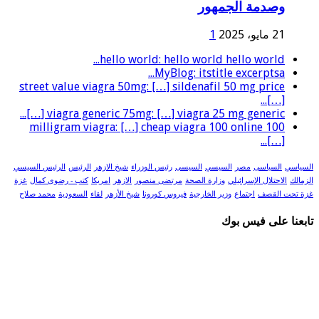
وصدمة الجمهور
21 مايو، 2025
1
hello world: hello world hello world...
MyBlog: itstitle excerptsa...
street value viagra 50mg: […] sildenafil 50 mg price
[…]...
viagra generic 75mg: […] viagra 25 mg generic […]...
100 milligram viagra: […] cheap viagra 100 online
[…]...
السياسي
السياسى
مصر
السيسي
السيسى
رئيس الوزراء
شيخ الازهر
الرئيس
الرئيس السيسي
الزمالك
الاحتلال الإسرائيلي
وزارة الصحة
مرتضى منصور
الازهر
امريكا
كتب - رضوى كمال
غزة
غزة تحت القصف
اجتماع
وزير الخارجية
فيروس كورونا
شيخ الأزهر
لقاء
السعودية
محمد صلاح
تابعنا على فيس بوك