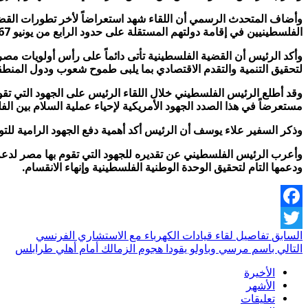
وأضاف المتحدث الرسمي أن اللقاء شهد استعراضاً لأخر تطورات الق
الفلسطينيين في إقامة دولتهم المستقلة على حدود الرابع من يونيو 1967 وعاصمتها القدس الشرقية.
وأكد الرئيس أن القضية الفلسطينية تأتى دائماً على رأس أولويات مصر
لتحقيق التنمية والتقدم الاقتصادي بما يلبى طموح شعوب ودول المنطق
وقد أطلع الرئيس الفلسطيني خلال اللقاء الرئيس على الجهود التي تقو
مستعرضاً في هذا الصدد الجهود الأمريكية لإحياء عملية السلام بين الفل
وذكر السفير علاء يوسف أن الرئيس أكد أهمية دفع الجهود الرامية لل
وأعرب الرئيس الفلسطيني عن تقديره للجهود التي تقوم بها مصر لدعم
ودعمها التام لتحقيق الوحدة الوطنية الفلسطينية وإنهاء الانقسام.
Facebook
السابق
تفاصيل لقاء قيادات الكهرباء مع الاستشاري الفرنسي
Twitter
التالي
باسم مرسي وباولو يقودا هجوم الزمالك أمام أهلي طرابلس
الأخيرة
الأشهر
تعليقات