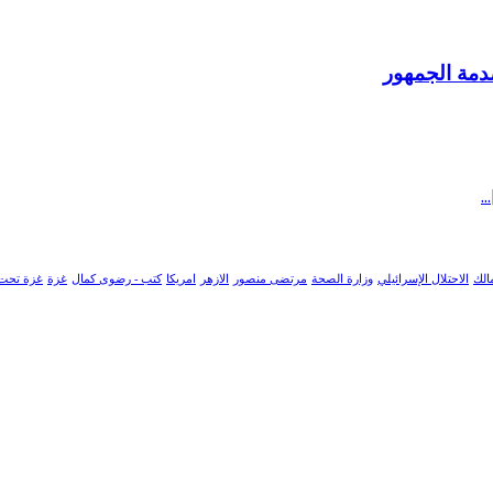
صدمة الجمهور
الك
الاحتلال الإسرائيلي
وزارة الصحة
مرتضى منصور
الازهر
امريكا
كتب - رضوى كمال
غزة
غزة تحت