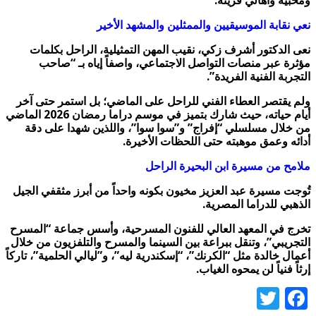
ومحبيه وأهالي قريته.
نعي نقابة الموسيقيين والممثلين والمشهد الأخير
نعى الدكتور أشرف زكي، نقيب المهن التمثيلية، الراحل بكلمات
مؤثرة عبر منصات التواصل الاجتماعي، واصفاً إياه بـ “صاحب
التجربة الفنية الفريدة”.
ولم يقتصر العطاء الفني للراحل على الماضي؛ بل استمر حتى آخر
أيام حياته، حيث شارك بتميز في موسم دراما رمضان 2026 الماضي
من خلال مسلسلي “إفراج” و”سوا سوا”، واللذين شهدا على دقة
أدائه وعمق موهبته حتى اللحظات الأخيرة.
ملامح من مسيرة ابن البحيرة الراحل
تُوجت مسيرة عبد العزيز مخيون بكونه واحداً من أبرز مثقفي الجيل
الذهبي للدراما المصرية.
تخرج في المعهد العالي للفنون المسرحية، وأسس جماعة “المسرح
التجريبي”، وتنقل ببراعة بين السينما والمسرح والتلفزيون من خلال
أعمال خالدة مثل “الكرنك”، “إسكندرية ليه”، و”ليالي الحلمية”، تاركاً
إرثاً فنياً لن يمحوه الغياب.
Twitter
Facebook