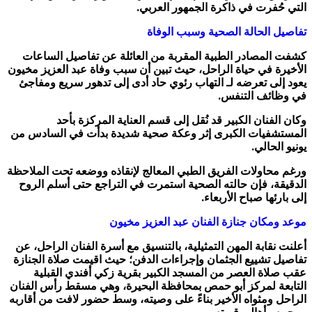
التي حُفرت في ذاكرة الجمهور العربي.
تفاصيل الحالة الصحية وسبب الوفاة
كشفت المصادر الطبية المقربة من العائلة عن تفاصيل الساعات
الأخيرة في حياة الراحل، حيث تبين أن سبب وفاة عبد العزيز مخيون
يعود إلى تعرضه لـ التهاب رئوي حاد أدى إلى تدهور سريع ومفاجئ
في وظائف التنفس.
وكان الفنان الكبير قد نُقل إلى قسم العناية المركزة بأحد
المستشفيات الكبرى إثر وعكة صحية شديدة بدأت في السادس من
يونيو الحالي.
ورغم محاولات الفريق الطبي المعالج لإنقاذه ووضعه تحت الملاحظة
الدقيقة، فإن حالته الصحية استمرت في التراجع حتى أسلم الروح
إلى بارئها صباح الأربعاء.
موعد ومكان جنازة الفنان عبد العزيز مخيون
أعلنت نقابة المهن التمثيلية، بالتنسيق مع أسرة الفنان الراحل، عن
تفاصيل تشييع الجثمان وإجراءات الدفن؛ حيث اقيمت صلاة الجنازة
عقب صلاة العصر من المسجد الكبير بقرية زكي أفندي القبلية
التابعة لمركز أبو حمص بمحافظة البحيرة، وهي مسقط رأس الفنان
الراحل ومثواه الأخير بناءً على وصيته، وسط حضور لافت من أقاربه