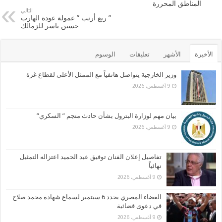
المناطق المحررة
o
التالي
” ربع أرنب ” عمولة عودة الهارب
k
حسين ياسر للزمالك
الأخيرة
الأشهر
تعليقات
الوسوم
وزير الخارجية يتواصل هاتفياً مع الممثل الأعلى لقطاع غزة
9 أغسطس، 2026
بيان مهم لوزارة البترول بشأن حادث منجم ” السكري”
9 أغسطس، 2026
تفاصيل إعلان الفنان توفيق عبد الحميد اعتزاله التمثيل
نهائياً
9 أغسطس، 2026
القضاء المصري يحدد 6 سبتمبر لسماع شهادة محمد صلاح
في دعوى قضائية
9 أغسطس، 2026