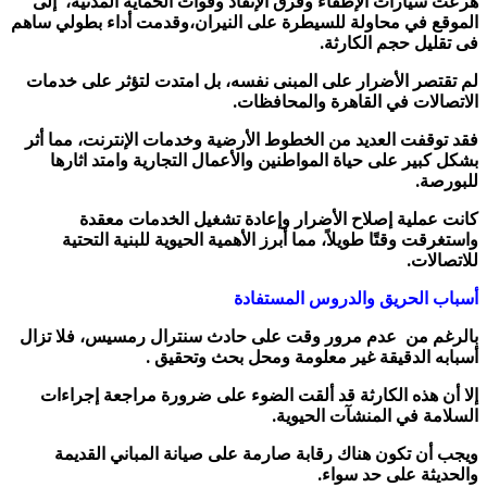
هرعت سيارات الإطفاء وفرق الإنقاذ وقوات الحماية المدنية، إلى
الموقع في محاولة للسيطرة على النيران،وقدمت أداء بطولي ساهم
فى تقليل حجم الكارثة.
لم تقتصر الأضرار على المبنى نفسه، بل امتدت لتؤثر على خدمات
الاتصالات في القاهرة والمحافظات.
فقد توقفت العديد من الخطوط الأرضية وخدمات الإنترنت، مما أثر
بشكل كبير على حياة المواطنين والأعمال التجارية وامتد اثارها
للبورصة.
كانت عملية إصلاح الأضرار وإعادة تشغيل الخدمات معقدة
واستغرقت وقتًا طويلاً، مما أبرز الأهمية الحيوية للبنية التحتية
للاتصالات.
أسباب الحريق والدروس المستفادة
بالرغم من عدم مرور وقت على حادث سنترال رمسيس، فلا تزال
أسبابه الدقيقة غير معلومة ومحل بحث وتحقيق .
إلا أن هذه الكارثة قد ألقت الضوء على ضرورة مراجعة إجراءات
السلامة في المنشآت الحيوية.
ويجب أن تكون هناك رقابة صارمة على صيانة المباني القديمة
والحديثة على حد سواء.