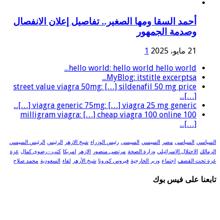
أحمد السقا ومها الصغير.. تفاصيل إعلان الانفصال
وصدمة الجمهور
21 مايو، 2025
1
hello world: hello world hello world...
MyBlog: itstitle excerptsa...
street value viagra 50mg: […] sildenafil 50 mg price
[…]...
viagra generic 75mg: […] viagra 25 mg generic […]...
100 milligram viagra: […] cheap viagra 100 online
[…]...
السياسي
السياسى
مصر
السيسي
السيسى
رئيس الوزراء
شيخ الازهر
الرئيس
الرئيس السيسي
الزمالك
الاحتلال الإسرائيلي
وزارة الصحة
مرتضى منصور
الازهر
امريكا
كتب - رضوى كمال
غزة
غزة تحت القصف
اجتماع
وزير الخارجية
فيروس كورونا
شيخ الأزهر
لقاء
السعودية
محمد صلاح
تابعنا على فيس بوك