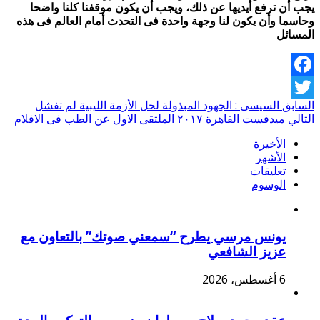
يجب أن ترفع أيديها عن ذلك، ويجب أن يكون موقفنا كلنا واضحا
وحاسما وأن يكون لنا وجهة واحدة فى التحدث أمام العالم فى هذه
المسائل
Facebook
السابق
السيسى : الجهود المبذولة لحل الأزمة الليبية لم تفشل
Twitter
التالي
ميدفست القاهرة ٢٠١٧ الملتقى الاول عن الطب فى الافلام
الأخيرة
الأشهر
تعليقات
الوسوم
يونس مرسي يطرح “سمعني صوتك” بالتعاون مع
عزيز الشافعي
6 أغسطس، 2026