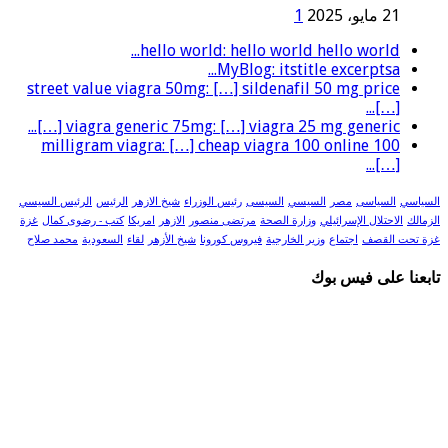
21 مايو، 2025
1
hello world: hello world hello world...
MyBlog: itstitle excerptsa...
street value viagra 50mg: […] sildenafil 50 mg price
[…]...
viagra generic 75mg: […] viagra 25 mg generic […]...
100 milligram viagra: […] cheap viagra 100 online
[…]...
السياسي
السياسى
مصر
السيسي
السيسى
رئيس الوزراء
شيخ الازهر
الرئيس
الرئيس السيسي
الزمالك
الاحتلال الإسرائيلي
وزارة الصحة
مرتضى منصور
الازهر
امريكا
كتب - رضوى كمال
غزة
غزة تحت القصف
اجتماع
وزير الخارجية
فيروس كورونا
شيخ الأزهر
لقاء
السعودية
محمد صلاح
تابعنا على فيس بوك