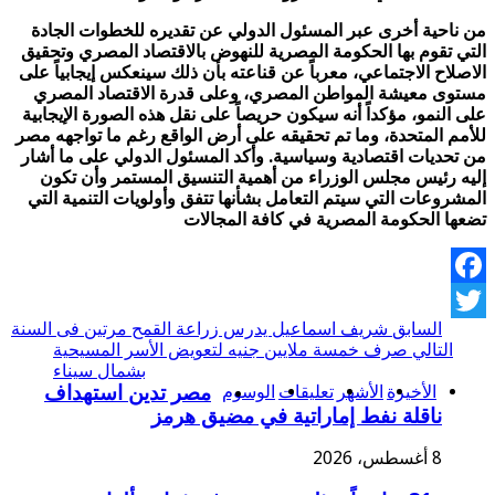
من ناحية أخرى عبر المسئول الدولي عن تقديره للخطوات الجادة
التي تقوم بها الحكومة المصرية للنهوض بالاقتصاد المصري وتحقيق
الاصلاح الاجتماعي، معرباً عن قناعته بأن ذلك سينعكس إيجابياً على
مستوى معيشة المواطن المصري، وعلى قدرة الاقتصاد المصري
على النمو، مؤكداً أنه سيكون حريصاً على نقل هذه الصورة الإيجابية
للأمم المتحدة، وما تم تحقيقه على أرض الواقع رغم ما تواجهه مصر
من تحديات اقتصادية وسياسية. وأكد المسئول الدولي على ما أشار
إليه رئيس مجلس الوزراء من أهمية التنسيق المستمر وأن تكون
المشروعات التي سيتم التعامل بشأنها تتفق وأولويات التنمية التي
تضعها الحكومة المصرية في كافة المجالات
Facebook
السابق
شريف اسماعيل يدرس زراعة القمح مرتين فى السنة
Twitter
التالي
صرف خمسة ملايين جنيه لتعويض الأسر المسيحية
بشمال سيناء
الأخيرة
الأشهر
تعليقات
الوسوم
مصر تدين استهداف
ناقلة نفط إماراتية في مضيق هرمز
8 أغسطس، 2026