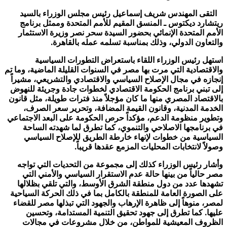
التقى المهندس شريف إسماعيل رئيس مجلس الوزراء بالسيد
ريتشارد ديكتوس ـ المنسق المقيم للأمم المتحدة وممثل برنامج
الأمم المتحدة الإنمائي بحضور السيدة سحر نصر وزيرة الاستثمار
والتعاون الدولي، وذلك بمناسبة تسلمه عمله بالقاهرة.
استهل رئيس الوزراء اللقاء باستعراض التطورات السياسية
والاقتصادية التي مرت بها مصر في السنوات القليلة الماضية، وما تم
إنجازه في مجال الإصلاح السياسي والاقتصادي والتشريعي، مشيراً
إلى تبني برنامج الحكومة الاقتصادي لخطوات جادة وجريئة للنهوض
بالاقتصاد المصري منها ما كان مؤجلاً منذ فترات طويلة، مثل قانون
الخدمة المدنية، وقانون القيمة المضافة، وتحرير سعر الصرف،
وتطوير منظومة الدعم، مؤكداً حرص الحكومة على البعد الاجتماعي
في برنامجها الاصلاحي والتنموي، كما تطرق لما شهدته الساحة
السياسية من خطوات لإنهاء خارطة الطريق للإصلاح السياسي
وصولاً لانتخابات المحليات المزمع عقدها قريباً.
وأشار رئيس الوزراء كذلك إلى مجموعة من التحديات التي تواجه
مصر حالياً من بينها حالة عدم الاستقرار السياسي والأمني التي
تشهدها عدد من دول منطقة الشرق الأوسط، والتي تلقي بظلالها
على الصورة العامة للمنطقة بالكامل بما في ذلك الحركة السياحية
لمصر، منوهاً إلى ظاهرة الإرهاب والجهود التي تبذلها مصر للقضاء
عليها. كما تطرق إلى جهود تحقيق التنمية المستدامة، وتحسين
الظروف المعيشية للمواطن، من خلال مشروعات في مجالات