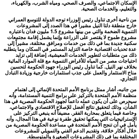
الإسكان الاجتماعي، والصرف الصحي، ومياه الشرب، والكهرباء،
والتعليم، والخدمات الصحية.
من ناحية أخرى تناول رئيس الوزراء توجه الدولة للتوسع العمراني
خارج منطقة دلتا النيل مشيراً في هذا الصدد إلى المشروعات
التنموية الضخمة والتي من بينها مشروع 1.5 مليون فدان باعتباره
مشروع طموح لا يقتصر على الزراعة وإنما يشمل إقامة مجتمعات
سكنية جديدة بما في ذلك من خدمات ومرافق مختلفة، مشيراً إلى
عدة تحديات اقتصادية خاصة التزايد المستمر في السكان وما يتطلبه
ذلك من متطلبات لتطوير الخدمات المعيشية، إضافة إلى تزايد
احتياجات مصر من المياه للأغراض التنموية مع قلة الموارد المائية
بخلاف نهر النيل. كما تناول رئيس الوزراء جهود الحكومة لتحسين
مناخ الاستثمار والعمل على جذب استثمارات خارجية وزيادة التبادل
التجاري.
من جانبه، أشار ممثل برنامج الأمم المتحدة الإنمائي إلى اهتمام
منظمة الأمم المتحدة بالتركيز على برامج التنمية المستدامة، وأنه
سيحرص على أن يكون عمله داعماً لجهود الحكومة المصرية في هذا
الشأن، وذلك لتحقيق نتائج أفضل للإصلاح الاقتصادي والاجتماعي،
وخاصة فيما يتعلق بمحاربة الفقر. مضيفاً أنه ينبغي التركيز على
الإستراتيجيات التي يمكنها تحقيق طفرة نوعية في هذا المجال، وأنه
يأمل في أن تنجح الأمم المتحدة في مساعدة الحكومة المصرية من
خلال أفكار خلاقة، وتقديم الدعم الفني والتمويلي للمشروعات
المختلفة بما في ذلك المشروعات الصغيرة والمتوسطة.