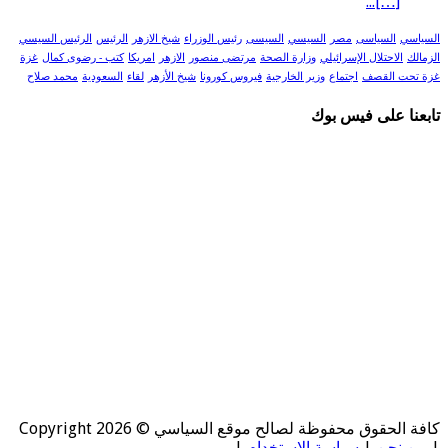
[…]...
السياسي
السياسى
مصر
السيسي
السيسى
رئيس الوزراء
شيخ الازهر
الرئيس
الرئيس السيسي
الزمالك
الاحتلال الإسرائيلي
وزارة الصحة
مرتضى منصور
الازهر
امريكا
كتب - رضوى كمال
غزة
غزة تحت القصف
اجتماع
وزير الخارجية
فيروس كورونا
شيخ الأزهر
لقاء
السعودية
محمد صلاح
تابعنا على فيس بوك
كافة الحقوق محفوظة لصالح موقع السياسي © Copyright 2026
|
من نحن
|
سياسة الإستخدام
|