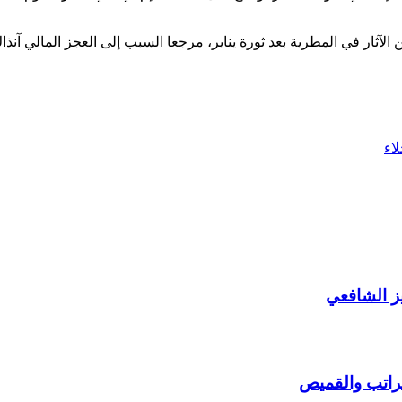
لآثار في المطرية بعد ثورة يناير، مرجعا السبب إلى العجز المالي آنذاك
اء
ز الشافعي
لراتب والقميص