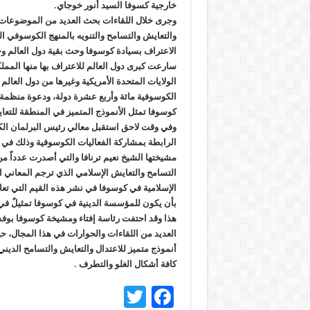
خارجية كسوفا السيد أنور خوجاي.
وجرى خلال اللقاءات بحث العديد من الموضوعات ذ
والتعايش والتسامح والتنويه بالمنهج الكوسوفي ا
الاعتراف بسيادة كوسوفا وحث بقية دول العالم وخ
سارعت كبرى دول العالم للاعتراف بها منها المملكة
الولايات المتحدة الأمريكية وغيرها من دول العالم
الكوسوفية مائة وأربع عشرة دولة، ودعوة منظمة ا
كوسوفا تمثل الأنموذج المتميز في المنطقة للتعا
وفي وقت لاحق استقبل معالي رئيس البرلمان الكو
الرابطة بمشاركة الفعاليات الكوسوفية وذلك في
مشيختها الشيخ نعيم ترنافا والتي أصدرت عدداً م
التسامح والتعايش الإسلامي الذي ترجم المعاني ال
الإسلامية في كوسوفا في نشر هذه القيم التي تعا
بأن يكون للمؤسسة الدينية في كوسوفا تمثيلٌ في
هذا وقد احتفت رئاسة إفتاء ومشيخة كوسوفا بوفد 
العديد من اللقاءات والحوارات في هذا المجال، ح
أنموذج متميز للاعتدال والتعايش والتسامح الديني
كافة أشكال الغلو والتطرف .
T
F