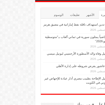
يرة
الأشهر
تعليقات
الوسوم
دين استهداف ناقلة نفط إماراتية في مضيق هرمز
رياضياً يمثلون سورية في ثماني ألعاب بـ”متوسطية
20″
ل وفاة والد الأسطورة الأرجنتيني ليونيل ميسي
عاشور يفرض شروطه على إدارة الأهلي
ل الإطاحة بطبيب مصري أدار عيادة للإجهاض غير
وني في الكويت
ا على فيس بوك