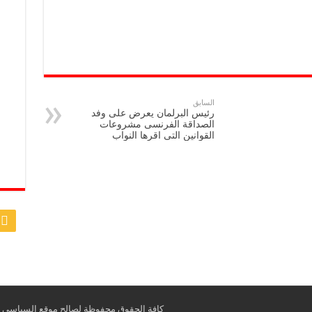
السابق
رئيس البرلمان يعرض على وفد
الصداقة الفرنسى مشروعات
القوانين التى اقرها النواب
كافة الحقوق محفوظة لصالح موقع السياسي © opyright 2026