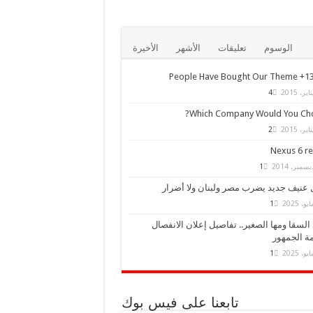
الوسوم
تعليقات
الأشهر
الأخيرة
13,000+ Peo
4
Which Company Would You Cho
2
Nexus 6 r
1
 عنيف جديد يضرب مصر ولبنان ولا أضرار
1
السقا ومها الصغير.. تفاصيل إعلان الانفصال
ة الجمهور
1
تابعنا على فيس بوك