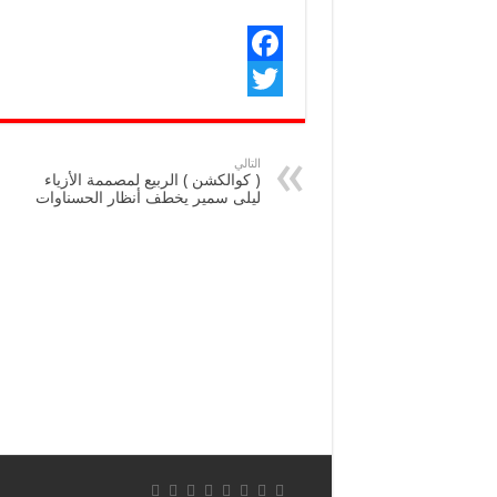
F
T
a
w
c
التالي
( كوالكشن ) الربيع لمصممة الأزياء
e
i
ليلى سمير يخطف أنظار الحسناوات
b
t
o
t
o
e
k
r