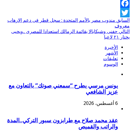
Facebook
السابق
مندوب مصر بالأمم المتحدة : سجل قطر فى دعم الإرهاب
Twitter
معروف
التالي
حفنى وشيكابالا بقائمة الزمالك استعدادا للمصرى ..ويحيى
يختار ٢١ لاعبا
الأخيرة
الأشهر
تعليقات
الوسوم
يونس مرسي يطرح “سمعني صوتك” بالتعاون مع
عزيز الشافعي
6 أغسطس، 2026
عقد محمد صلاح مع طرابزون سبور التركي..المدة
والراتب والقميص