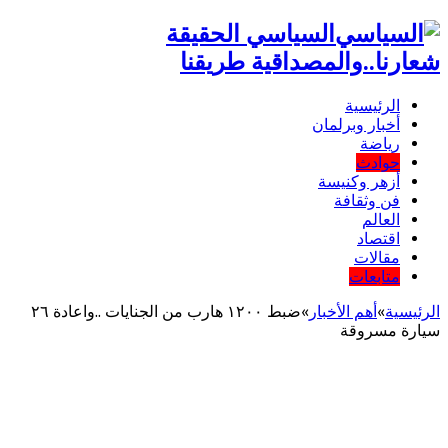
السياسي الحقيقة
شعارنا..والمصداقية طريقنا
الرئيسية
أخبار وبرلمان
رياضة
حوادث
أزهر وكنيسة
فن وثقافة
العالم
اقتصاد
مقالات
متابعات
الرئيسية
»
أهم اﻷخبار
»
ضبط ١٢٠٠ هارب من الجنايات ..واعادة ٢٦
سيارة مسروقة