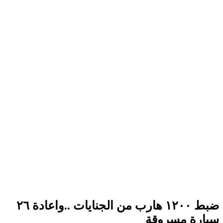
ضبط ١٢٠٠ هارب من الجنايات ..واعادة ٢٦
سيارة مسروقة