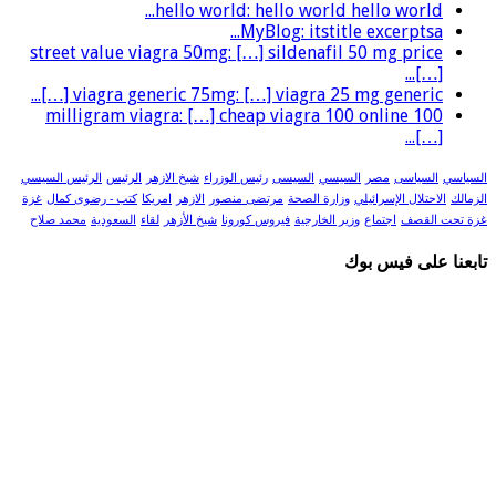
hello world: hello world hello world...
MyBlog: itstitle excerptsa...
street value viagra 50mg: […] sildenafil 50 mg price
[…]...
viagra generic 75mg: […] viagra 25 mg generic […]...
100 milligram viagra: […] cheap viagra 100 online
[…]...
السياسي
السياسى
مصر
السيسي
السيسى
رئيس الوزراء
شيخ الازهر
الرئيس
الرئيس السيسي
الزمالك
الاحتلال الإسرائيلي
وزارة الصحة
مرتضى منصور
الازهر
امريكا
كتب - رضوى كمال
غزة
غزة تحت القصف
اجتماع
وزير الخارجية
فيروس كورونا
شيخ الأزهر
لقاء
السعودية
محمد صلاح
تابعنا على فيس بوك