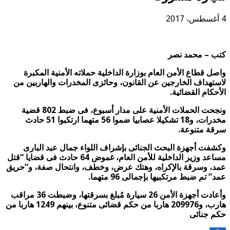
4 أغسطس، 2017
كتب – محمد نصر
واصل قطاع الأمن العام بوزارة الداخلية حملاته الأمنية المكبرة
لاستهداف الخارجين عن القانون، وحائزى المخدرات والهاربين من
الأحكام القضائية.
ونجحت الحملات الأمنية على مدار أسبوع، فى ضبط 802 قضية
مخدرات، و18 تشكيلا عصابيا ضموا 56 متهما ارتكبوا 51 حادث
سرقة متنوعة.
وكشفت أجهزة البحث الجنائى بإشراف اللواء جمال عبد البارى
مساعد وزير الداخلية للأمن العام، غموض 64 حادث فى قضايا “قتل
عمد، وسرقة بالإكراه، وهتك عرض، وخطف، وانتحال صفة، و”حريق
عمد” تم ضبط مرتكبيها بإجمالى 96 متهما.
وأعادت أجهزة الأمن 26 سيارة مُبلغ بسرقتها، وضبطت 36 مراقب
هارب، و209976 هاربا من حكم قضائى متنوع، بينهم 1249 هاربا من
حكم جنائى