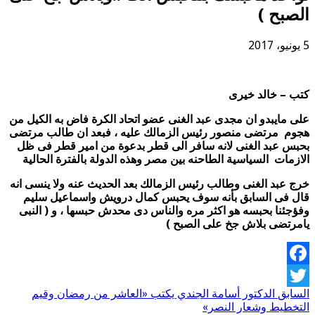
الصبح )
5 يونيو، 2017
كتب – خالد خيرى
على مايبدو ان مجدى عبد الغنى عضو اتحاد الكرة فاض به الكيل من
هجوم مرتضى منصور رئيس الزمالك عليه ، فبعد ان طالب مرتضى
بحبس عبد الغنى لانه سافر الى قطر بدعوة من امير قطر فى ظل
الازمات السياسية الطاحنه بين مصر وهذه الدولة بالفترة الحالية
خرج عبد الغنى وطالب رئيس الزمالك بعد الحديث عنه ولا ينسى انه
قال فى السابق بأنه سوف يحبس كمال درويش واسماعيل سليم
وفؤجئنا بحبسه هو اكثر مره والناس دى محدش حبسها ، و ( النبى
يامرتضى بلاش جخ على الصبح )
Facebook
السابق
الدكتور أسامة الجندي يكتب «العاشر من رمضان وقيم
Twitter
التخطيط وشعار النصر»