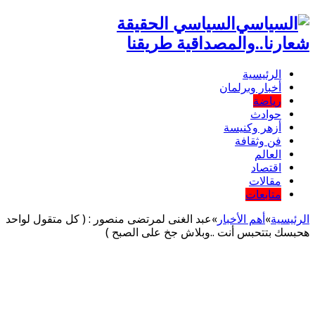
السياسي الحقيقة
شعارنا..والمصداقية طريقنا
الرئيسية
أخبار وبرلمان
رياضة
حوادث
أزهر وكنيسة
فن وثقافة
العالم
اقتصاد
مقالات
متابعات
الرئيسية
»
أهم اﻷخبار
»
عبد الغنى لمرتضى منصور : ( كل متقول لواحد
هحبسك بتتحبس أنت ..وبلاش جخ على الصبح )