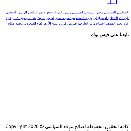
[…]...
السياسي
السياسى
مصر
السيسي
السيسى
رئيس الوزراء
شيخ الازهر
الرئيس
الرئيس السيسي
الزمالك
الاحتلال الإسرائيلي
وزارة الصحة
مرتضى منصور
الازهر
امريكا
كتب - رضوى كمال
غزة
غزة تحت القصف
اجتماع
وزير الخارجية
فيروس كورونا
شيخ الأزهر
لقاء
السعودية
محمد صلاح
تابعنا على فيس بوك
كافة الحقوق محفوظة لصالح موقع السياسي © Copyright 2026