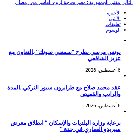
التالي
مفتي الجمهورية : مصر بحاجة لروح العاشر من رمضان
الأخيرة
الأشهر
تعليقات
الوسوم
يونس مرسي يطرح “سمعني صوتك” بالتعاون مع
عزيز الشافعي
6 أغسطس، 2026
عقد محمد صلاح مع طرابزون سبور التركي..المدة
والراتب والقميص
6 أغسطس، 2026
برعاية وزارة البلديات والإسكان ” انطلاق معرض
سيريدو العقاري في جدة “