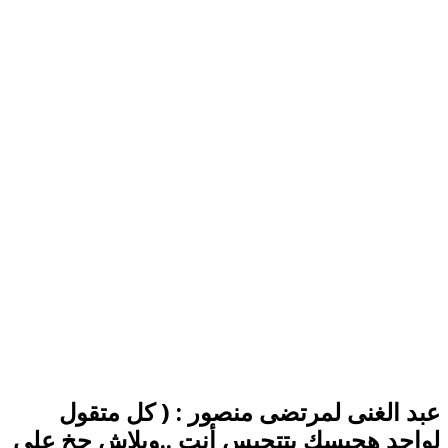
عبد الغنى لمرتضى منصور : ( كل متقول
لواحد هحبسك بتتحبس أنت ..وبلاش جخ على