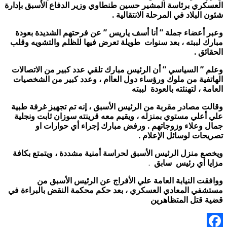
العسكري برئاسة المشير حسين طنطاوي وزير الدفاع الأسبق بإدارة
شئون البلاد في المرحلة الانتقالية .
وعبر أعضاء جملة ” أنا أسف ياريس ” عن فرحتهم الشديدة بعودة
مبارك لببته ، بعد سنوات طويلة تعرض فيها للظلم والتشويه وقلب
الحقائق .
وعلم ” السياسي ” أن الرئيس مبارك تلقي عدد كبير من الاتصالات
الهاتفية من ملوك ورؤساء دول العاام ، وعدد كبير من الشخصيات
العامة ، لتهنئته بالعودة لببته
وقالت مصادر مقربة من الرئيس الأسبق ، إنه تم تجهيز غرفة طبية
علي أعلي مستوي بمنزله ، ويقيم معه قرينته سوزان ثابت ونجلية
جمال وعلاء وزوجاتهم . ورفض مبارك إجراء أي حوارات او
تصريحات لوسائل الإعلام .
ويخصع منزل الرئيس الأسبق لحراسة أمنية مشددة ، ويتمتع بكافة
مزايا أي رئيس سابق
.
ووافقت النيابة العامة علي الأفراج عن الرئيس الأسبق من
مستشفي المعادي العسكري ، بعد حكم محكمة النقض بالبراءة في
قضية قتل المتظاهرين