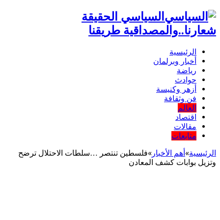
السياسي الحقيقة
شعارنا..والمصداقية طريقنا
الرئيسية
أخبار وبرلمان
رياضة
حوادث
أزهر وكنيسة
فن وثقافة
العالم
اقتصاد
مقالات
متابعات
الرئيسية
»
أهم اﻷخبار
»
فلسطين تنتصر …سلطات الاحتلال ترضح
وتزيل بوابات كشف المعادن