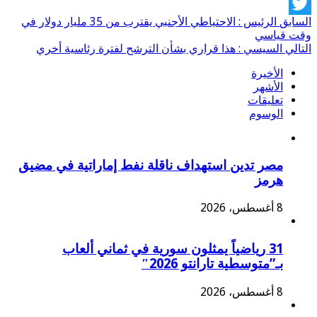
Facebook
السابق
الرئيس : الاحتياطي الأجنبي يقترب من 35 مليار دولار في
Twitter
وقت قياسي
التالي
السيسي : هذا قراري بشأن الترشح لفترة رئاسية أخري
الأخيرة
الأشهر
تعليقات
الوسوم
مصر تدين استهداف ناقلة نفط إماراتية في مضيق
هرمز
8 أغسطس، 2026
31 رياضياً يمثلون سورية في ثماني ألعاب
بـ”متوسطية تارانتو 2026″
8 أغسطس، 2026