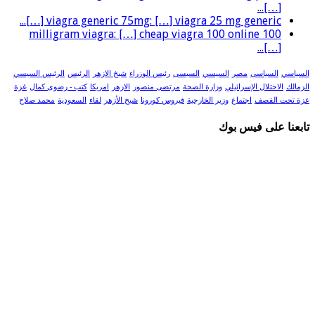
[…]...
viagra generic 75mg: […] viagra 25 mg generic […]...
100 milligram viagra: […] cheap viagra 100 online
[…]...
السياسي
السياسى
مصر
السيسي
السيسى
رئيس الوزراء
شيخ الازهر
الرئيس
الرئيس السيسي
الزمالك
الاحتلال الإسرائيلي
وزارة الصحة
مرتضى منصور
الازهر
امريكا
كتب - رضوى كمال
غزة
غزة تحت القصف
اجتماع
وزير الخارجية
فيروس كورونا
شيخ الأزهر
لقاء
السعودية
محمد صلاح
تابعنا على فيس بوك