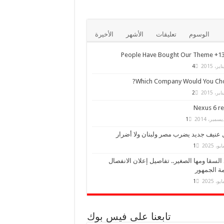
الوسوم
تعليقات
الأشهر
الأخيرة
13,000+ Peo
4
Which Company Would You Cho
2
Nexus 6 r
1
 عنيف جديد يضرب مصر ولبنان ولا أضرار
1
السقا ومها الصغير.. تفاصيل إعلان الانفصال
ة الجمهور
1
تابعنا على فيس بوك