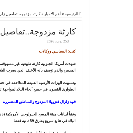
الرئيسية
»
أهم اﻷخبار
»
كارثة مزدوجة..تفاصيل زلزا
كارثة مزدوجة..تفاصيل 
25 يونيو، 2026
كتب: السياسي ووكالات
شهدت أمريكا الجنوبية كارثة طبيعية غير مسبوقة،
المدمر، والذي وُصف بأنه الأعنف الذي يضرب البلاد منذ أك
وتسببت الهزات الأرضية العنيفة المتلاحقة في خ
الطوارئ القصوى في جميع أنحاء البلاد لمواجهة تد
قوة زلزال فنزويلا المزدوج والمناطق المتضررة
البلاد في تتابع سريع بفارق 39 ثانية فقط.