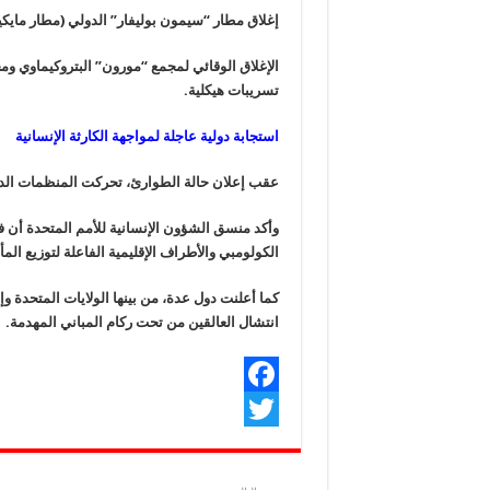
إغلاق مطار “سيمون بوليفار” الدولي (مطار مايكيتيا
الإغلاق الوقائي لمجمع “مورون” البتروكيماوي وم
تسريبات هيكلية.
استجابة دولية عاجلة لمواجهة الكارثة الإنسانية
عقب إعلان حالة الطوارئ، تحركت المنظمات الدول
وأكد منسق الشؤون الإنسانية للأمم المتحدة أن فرق
الكولومبي والأطراف الإقليمية الفاعلة لتوزيع الم
كما أعلنت دول عدة، من بينها الولايات المتحدة 
انتشال العالقين من تحت ركام المباني المهدمة.
F
T
a
w
c