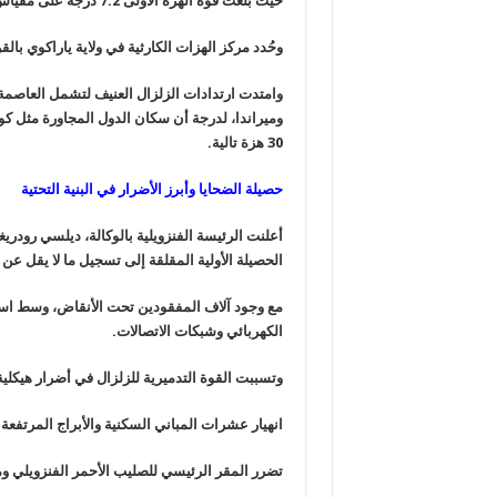
حيث بلغت قوة الهزة الأولى 7.2 درجة على مقياس ريختر، وتبعتها هزة رئيسية أشد عنفاً بقوة 7.5 درجة.
وحُدد مركز الهزات الكارثية في ولاية ياراكوي با
وامتدت ارتدادات الزلزال العنيف لتشمل العاصمة كا
وميراندا، لدرجة أن سكان الدول المجاورة مثل كول
30 هزة تالية.
حصيلة الضحايا وأبرز الأضرار في البنية التحتية
أعلنت الرئيسة الفنزويلية بالوكالة، ديلسي رو
الحصيلة الأولية المقلقة إلى تسجيل ما لا يقل عن 164 حالة وفاة وأكثر من 1,000 مصاب.
مع وجود آلاف المفقودين تحت الأنقاض، وسط استمر
الكهربائي وشبكات الاتصالات.
وتسببت القوة التدميرية للزلزال في أضرار هيك
انهيار عشرات المباني السكنية والأبراج المرتفعة
تضرر المقر الرئيسي للصليب الأحمر الفنزويلي و