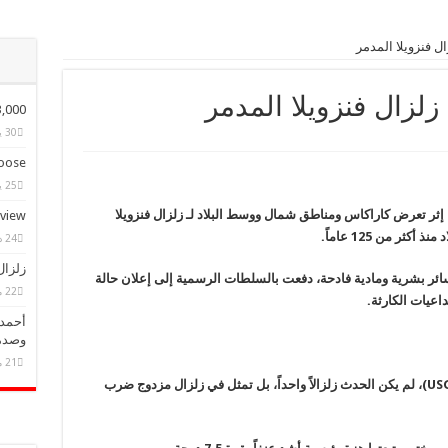
ل فنزويلا المدمر
زلزال فنزويلا المدمر
ple Have Bought Our Theme
30 يناير، 2015
ose?
25 يناير، 2015
 إثر تعرض كاراكاس ومناطق شمال ووسط البلاد لـ زلزال فنزويلا
eview
ثر من 125 عاماً.
24 ديسمبر، 2014
زلزال
سائر بشرية ومادية فادحة، دفعت بالسلطات الرسمية إلى إعلان حالة
22 مايو، 2025
اعيات الكارثة.
أحمد 
وصدم
21 مايو، 2025
وفقاً لبيانات هيئة المسح الجيولوجي الأمريكية (USGS)، لم يكن الحدث زلزالاً واحداً، بل تمثل في زلزال مزدوج ضرب