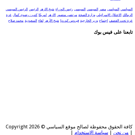
السياسي
السياسى
مصر
السيسي
السيسى
رئيس الوزراء
شيخ الازهر
الرئيس
الرئيس السيسي
الزمالك
الاحتلال الإسرائيلي
وزارة الصحة
مرتضى منصور
الازهر
امريكا
كتب - رضوى كمال
غزة
غزة تحت القصف
اجتماع
وزير الخارجية
فيروس كورونا
شيخ الأزهر
لقاء
السعودية
محمد صلاح
تابعنا على فيس بوك
كافة الحقوق محفوظة لصالح موقع السياسي © Copyright 2026
|
من نحن
|
سياسة الإستخدام
|