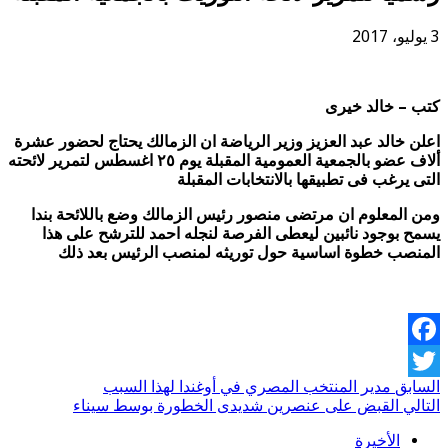
3 يوليو، 2017
كتب – خالد خيرى
اعلن خالد عبد العزيز وزير الرياضة ان الزمالك يحتاج لحضور عشرة
ألاف عضو بالجمعية العمومية المقبلة يوم ٢٥ اغسطس لتمرير لائحته
التى يرغب فى تطبيقها بالانتخابات المقبلة
ومن المعلوم ان مرتضى منصور رئيس الزمالك وضع باللائحة بندا
يسمح بوجود نائبين ليعطى الفرصة لنجله احمد للترشح على هذا
المنصب خطوة اساسية حول توريثه لمنصب الرئيس بعد ذلك
Facebook
السابق
مدير المنتخب المصري في أوغندا لهذا السبب
Twitter
التالي
القبض على عنصرين شديدى الخطورة بوسط سيناء
الأخيرة