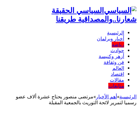
السياسي الحقيقة
شعارنا..والمصداقية طريقنا
الرئيسية
أخبار وبرلمان
رياضة
حوادث
أزهر وكنيسة
فن وثقافة
العالم
اقتصاد
مقالات
متابعات
الرئيسية
»
أهم اﻷخبار
»
مرتضى منصور يحتاج عشرة ألاف عضو
رسميا لتمرير لائحة التوريث بالجمعية المقبلة