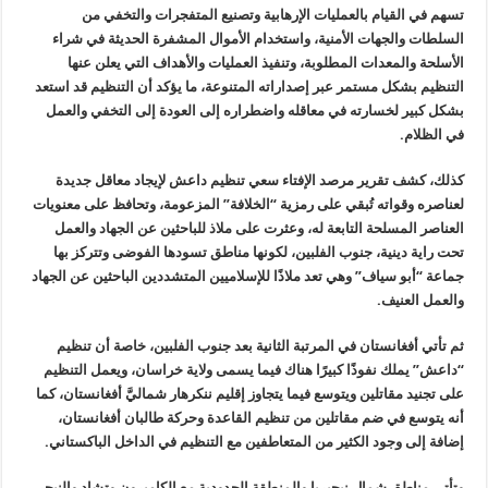
تسهم في القيام بالعمليات الإرهابية وتصنيع المتفجرات والتخفي من
السلطات والجهات الأمنية، واستخدام الأموال المشفرة الحديثة في شراء
الأسلحة والمعدات المطلوبة، وتنفيذ العمليات والأهداف التي يعلن عنها
التنظيم بشكل مستمر عبر إصداراته المتنوعة، ما يؤكد أن التنظيم قد استعد
بشكل كبير لخسارته في معاقله واضطراره إلى العودة إلى التخفي والعمل
في الظلام.
كذلك، كشف تقرير مرصد الإفتاء سعي تنظيم داعش لإيجاد معاقل جديدة
لعناصره وقواته تُبقي على رمزية “الخلافة” المزعومة، وتحافظ على معنويات
العناصر المسلحة التابعة له، وعثرت على ملاذ للباحثين عن الجهاد والعمل
تحت راية دينية، جنوب الفلبين، لكونها مناطق تسودها الفوضى وتتركز بها
جماعة “أبو سياف” وهي تعد ملاذًا للإسلاميين المتشددين الباحثين عن الجهاد
والعمل العنيف.
ثم تأتي أفغانستان في المرتبة الثانية بعد جنوب الفلبين، خاصة أن تنظيم
“داعش” يملك نفوذًا كبيرًا هناك فيما يسمى ولاية خراسان، ويعمل التنظيم
على تجنيد مقاتلين ويتوسع فيما يتجاوز إقليم ننكرهار شماليَّ أفغانستان، كما
أنه يتوسع في ضم مقاتلين من تنظيم القاعدة وحركة طالبان أفغانستان،
إضافة إلى وجود الكثير من المتعاطفين مع التنظيم في الداخل الباكستاني.
وتأتي مناطق شمال نيجيريا والمنطقة الحدودية مع الكاميرون وتشاد والنيجر