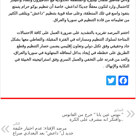
كاحتمال وارد لتكون معقلًا جديدًا لداعش، خاصة أن تنظيم بوكو حرام يتمتع
بنفوذ واسع في تلك المنطقة، وعلى صلة قوية بتنظيم “داعش” ويتلقى الكثير
من تعليماته من قادة التنظيم في سوريا والعراق.
اختتم المرصد تقريره بالتشديد على ضرورة العمل على كافة الاحتمالات
المتاحة لسلوك التنظيم ومساراته في الفترة المقبلة، والتعاطي معها بشكل
جاد وحقيقي وفق تكتل دولي وتعاون إقليمي يضمن حصار التنظيم وقطع
الطريق على خططه في إيجاد بدائل لمعاقله المتهاوية في سوريا والعراق،
والحد من قدرته على التخفي والعمل السري وفق استراتيجيته الخبيثة في
النكاية والإنهاك .
T
F
wi
ac
tt
e
er
b
السابق
” ننوس عين بابا ” خرج من الفانوس
o
..وأفتكر انه مشرف على الكرة
التالي
o
مرصد الإفتاء: عدم اختيار خليفة
جديد ل” داعش” بعد البغدادي صراع