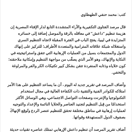
كتب: محمد حنفي الطهطاوي
قال مرصد الفتاوى التكفيرية والآراء المتشددة التابع لدار الإفتاء المصرية إن
هزيمة تنظيم “داعش” في معاقله بالرقة والموصل إضافة إلى خسائره
المتزايدة في ليبيا، يفتح الباب في الفترة المقبلة لاتجاه التنظيم السري
واستغلاله شبكة علاقاته المترامية والمتعددة الأطراف؛ للتركيز على إنهاك
الدول والمجتمعات بسيل من العمليات الإرهابية التي تتفق واستراتيجيته في
النكاية والإنهاك، وهو الأمر الذي يصعِّب من مواجهة التنظيم وإمكانية ملاحقته؛
كون خلاياه وذئابه المنفردة تتقن بشكل كبير تكتيكات الكر والفر والمراوغة
والتخفي.
وأضاف المرصد في تقرير جديد له اليوم ، أن ما يساعد التنظيم على هذا الأمر
امتلاكه للكوادر الفنية والتقنية ذات الكفاءة العالية في مجال استخدام
التكنولوجيا والإنترنت وصفحات التواصل الاجتماعي، وهي الوسائل الأكثر
استخدامًا من قِبل التنظيم لتجنيد العناصر والخلايا النائمة والإعداد والتوجيه
لعمليات إرهابية في مناطق مختلفة تحقق للتنظيم عنصر الردع وتُوقِع الإنهاكَ
بصفوف الدول المستهدفة وقواتها.
أضاف تقرير المرصد أن تنظيم داعش الإرهابي تمتلك عناصره تقنيات حديثة