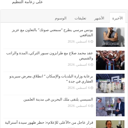
k
على زعامة التنظيم
الأخيرة
الأشهر
تعليقات
الوسوم
يونس مرسي يطرح “سمعني صوتك” بالتعاون مع عزيز
الشافعي
6 أغسطس، 2026
عقد محمد صلاح مع طرابزون سبور التركي..المدة والراتب
والقميص
6 أغسطس، 2026
برعاية وزارة البلديات والإسكان ” انطلاق معرض سيريدو
العقاري في جدة “
6 أغسطس، 2026
السيسي يلتقى ملك البحرين فى مدينة العلمين
6 أغسطس، 2026
قرار عاجل من «الأعلى للإعلام»: حظر ظهور سيدة أسترالية