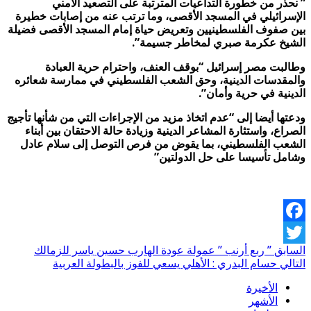
” نحذر من خطورة التداعيات المترتبة على التصعيد الأمني
الإسرائيلي في المسجد الأقصى، وما ترتب عنه من إصابات خطيرة
بين صفوف الفلسطينيين وتعريض حياة إمام المسجد الأقصى فضيلة
الشيخ عكرمة صبري لمخاطر جسيمة”.
وطالبت مصر إسرائيل “بوقف العنف، واحترام حرية العبادة
والمقدسات الدينية، وحق الشعب الفلسطيني في ممارسة شعائره
الدينية في حرية وأمان”.
ودعتها أيضا إلى “عدم اتخاذ مزيد من الإجراءات التي من شأنها تأجيج
الصراع، واستثارة المشاعر الدينية وزيادة حالة الاحتقان بين أبناء
الشعب الفلسطيني، بما يقوض من فرص التوصل إلى سلام عادل
وشامل تأسيسا على حل الدولتين”
Facebook
السابق
” ربع أرنب ” عمولة عودة الهارب حسين ياسر للزمالك
Twitter
التالي
حسام البدري : الأهلي يسعي للفوز بالبطولة العربية
الأخيرة
الأشهر