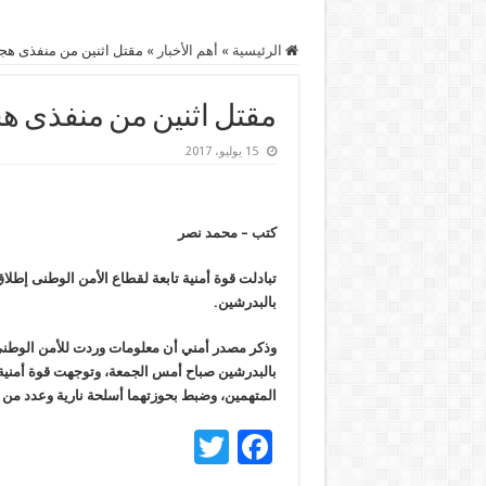
الرئيسية
»
أهم اﻷخبار
»
مقتل اثنين من منفذى هجو
مقتل اثنين من منفذى هج
15 يوليو، 2017
كتب – محمد نصر
بالبدرشين.
وذكر مصدر أمني أن معلومات وردت للأمن الوطنى
بالبدرشين صباح أمس الجمعة، وتوجهت قوة أمنية لض
المتهمين، وضبط بحوزتهما أسلحة نارية وعدد من
T
F
wi
ac