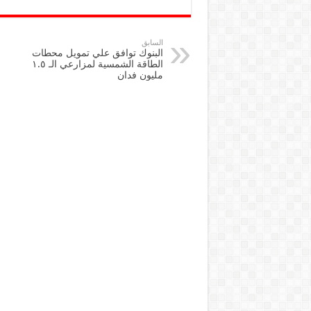
tt
e
er
b
السابق
البنوك توافق علي تمويل محطات
o
الطاقة الشمسية لمزارعي الـ ١.٥
مليون فدان
o
k